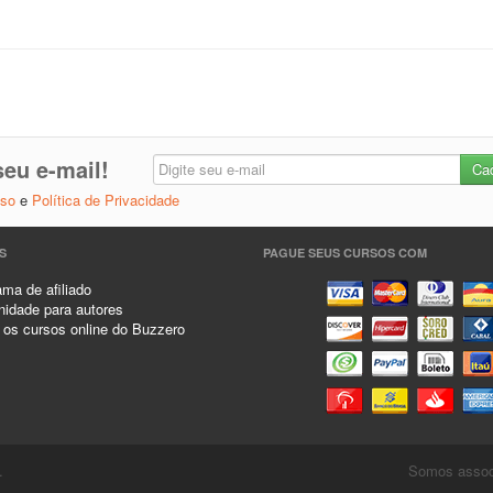
eu e-mail!
Uso
e
Política de Privacidade
S
PAGUE SEUS CURSOS COM
ma de afiliado
idade para autores
 os cursos online do Buzzero
.
Somos associ