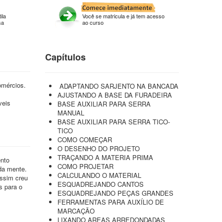
ila
Você se matricula e já tem acesso
sa
ao curso
Capítulos
omércios.
ADAPTANDO SARJENTO NA BANCADA
AJUSTANDO A BASE DA FURADEIRA
veis
BASE AUXILIAR PARA SERRA
MANUAL
BASE AUXILIAR PARA SERRA TICO-
TICO
COMO COMEÇAR
O DESENHO DO PROJETO
TRAÇANDO A MATERIA PRIMA
ento
COMO PROJETAR
 da mente.
CALCULANDO O MATERIAL
assim creu
ESQUADREJANDO CANTOS
s para o
ESQUADREJANDO PEÇAS GRANDES
FERRAMENTAS PARA AUXÍLIO DE
MARCAÇÃO
LIXANDO AREAS ARREDONDADAS