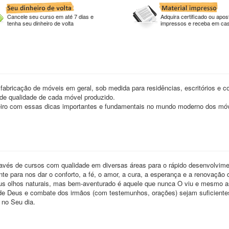
Cancele seu curso em até 7 dias e
Adquira certificado ou apost
tenha seu dinheiro de volta
impressos e receba em ca
abricação de móveis em geral, sob medida para residências, escritórios e c
 de qualidade de cada móvel produzido.
eiro com essas dicas importantes e fundamentais no mundo moderno dos mó
ravés de cursos com qualidade em diversas áreas para o rápido desenvolvim
ente para nos dar o conforto, a fé, o amor, a cura, a esperança e a renovação
seus olhos naturais, mas bem-aventurado é aquele que nunca O viu e mesmo 
de Deus e combate dos irmãos (com testemunhos, orações) sejam suficiente
 no Seu dia.