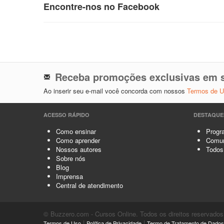
Encontre-nos no Facebook
Receba promoções exclusivas em s
Ao inserir seu e-mail você concorda com nossos
Termos de 
ACESSO RÁPIDO
DESTAQUE
Como ensinar
Progra
Como aprender
Comun
Nossos autores
Todos
Sobre nós
Blog
Imprensa
Central de atendimento
© Buzzero.com - Cursos Online. Todos os direitos reservados
|
|
Termos de Uso
Política de Privacidade
Termo de Tratamento de Dados