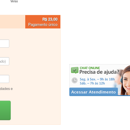
Verso
R$ 23,00
Pagamento único
idades e