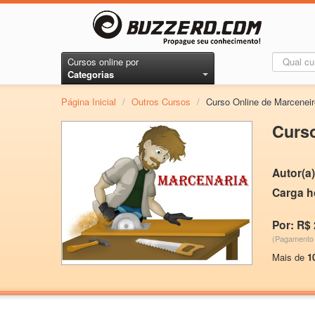
Cursos online por
Categorias
Página Inicial
/
Outros Cursos
/
Curso Online de Marceneir
Curso
Autor(a)
Carga h
Por: R$ 
(Pagamento 
Mais de
1