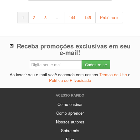
1
2
3
…
144
145
Próximo »
Receba promoções exclusivas em seu
e-mail!
Ao inserir seu e-mail você concorda com nossos
Termos de Uso
e
Política de Privacidade
ACESSO RÁPIDO
Como ensinar
Como aprender
Nossos autores
Sobre nós
Blog