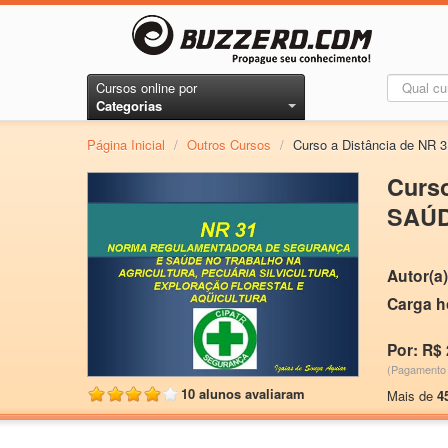
Cursos online por
Categorias
Página Inicial
/
Outros Cursos
/
Curso a Distância de
Curs
SAÚ
Autor(a)
Carga h
Por: R$ 
(Pagamento 
10 alunos avaliaram
Mais de
4