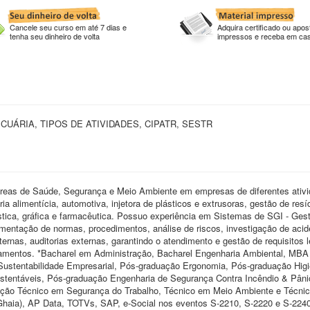
Cancele seu curso em até 7 dias e
Adquira certificado ou apost
tenha seu dinheiro de volta
impressos e receba em ca
UÁRIA, TIPOS DE ATIVIDADES, CIPATR, SESTR
áreas de Saúde, Segurança e Meio Ambiente em empresas de diferentes ativ
ia alimentícia, automotiva, injetora de plásticos e extrusoras, gestão de res
gística, gráfica e farmacêutica. Possuo experiência em Sistemas de SGI - Ges
entação de normas, procedimentos, análise de riscos, investigação de acid
ternas, auditorias externas, garantindo o atendimento e gestão de requisitos l
namentos. *Bacharel em Administração, Bacharel Engenharia Ambiental, MBA
stentabilidade Empresarial, Pós-graduação Ergonomia, Pós-graduação Hig
stentáveis, Pós-graduação Engenharia de Segurança Contra Incêndio & Pâni
ação Técnico em Segurança do Trabalho, Técnico em Meio Ambiente e Técni
 Ghaia), AP Data, TOTVs, SAP, e-Social nos eventos S-2210, S-2220 e S-224