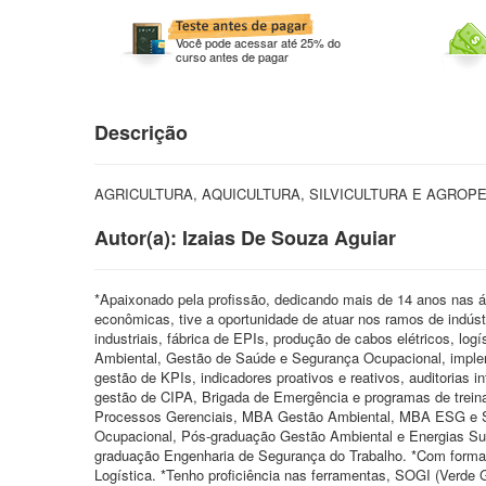
Você pode acessar até 25% do
curso antes de pagar
Descrição
AGRICULTURA, AQUICULTURA, SILVICULTURA E AGROPEC
Autor(a): Izaias De Souza Aguiar
*Apaixonado pela profissão, dedicando mais de 14 anos nas 
econômicas, tive a oportunidade de atuar nos ramos de indústr
industriais, fábrica de EPIs, produção de cabos elétricos, lo
Ambiental, Gestão de Saúde e Segurança Ocupacional, implem
gestão de KPIs, indicadores proativos e reativos, auditorias in
gestão de CIPA, Brigada de Emergência e programas de trei
Processos Gerenciais, MBA Gestão Ambiental, MBA ESG e Su
Ocupacional, Pós-graduação Gestão Ambiental e Energias Su
graduação Engenharia de Segurança do Trabalho. *Com form
Logística. *Tenho proficiência nas ferramentas, SOGI (Verde