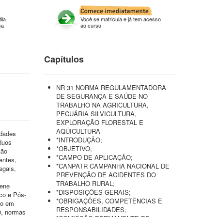
ila
Você se matricula e já tem acesso
sa
ao curso
Capítulos
NR 31 NORMA REGULAMENTADORA
DE SEGURANÇA E SAÚDE NO
TRABALHO NA AGRICULTURA,
PECUÁRIA SILVICULTURA,
EXPLORAÇÃO FLORESTAL E
AQÜICULTURA
idades
*INTRODUÇÃO;
íduos
*OBJETIVO;
tão
*CAMPO DE APLICAÇÃO;
entes,
*CANPATR CAMPANHA NACIONAL DE
egais,
PREVENÇÃO DE ACIDENTES DO
TRABALHO RURAL;
iene
*DISPOSIÇÕES GERAIS;
co e Pós-
*OBRIGAÇÕES, COMPETÊNCIAS E
co em
RESPONSABILIDADES;
0, normas