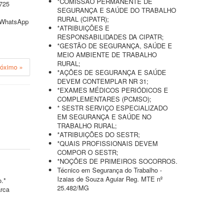
*COMISSÃO PERMANENTE DE
725
SEGURANÇA E SAÚDE DO TRABALHO
RURAL (CIPATR);
o/WhatsApp
*ATRIBUIÇÕES E
RESPONSABILIDADES DA CIPATR;
*GESTÃO DE SEGURANÇA, SAÚDE E
MEIO AMBIENTE DE TRABALHO
RURAL;
róximo »
*AÇÕES DE SEGURANÇA E SAÚDE
DEVEM CONTEMPLAR NR 31;
*EXAMES MÉDICOS PERIÓDICOS E
COMPLEMENTARES (PCMSO);
* SESTR SERVIÇO ESPECIALIZADO
EM SEGURANÇA E SAÚDE NO
TRABALHO RURAL;
*ATRIBUIÇÕES DO SESTR;
*QUAIS PROFISSIONAIS DEVEM
COMPOR O SESTR;
*NOÇÕES DE PRIMEIROS SOCORROS.
Técnico em Segurança do Trabalho -
Izaias de Souza Aguiar Reg. MTE nº
o.*
25.482/MG
arca