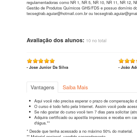
regulamentadoras como NR 1, NR 5, NR 10, NR 11, NR 12, 
Gestão de Produtos Químicos GHS/FDS e possuo domínio do id
tecsegtrab.aguiar@hotmail.com.br ou tecsegtrab.aguiar@gmail
Avaliação dos alunos:
10 no total
- Jose Junior Da Silva
- João Ad
Vantagens
Saiba Mais
Aqui você não precisa esperar o prazo de compensação d
O curso é todo feito pela Internet. Assim você pode acess
Se não gostar do curso você tem 7 dias para solicitar (a
Adquira certificado ou apostila impressos e receba em c
d'água.**
* Desde que tenha acessado a no máximo 50% do material.
** Material opcional, vendido separadamente.