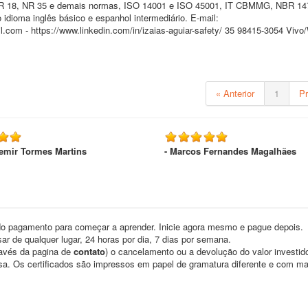
NR 18, NR 35 e demais normas, ISO 14001 e ISO 45001, IT CBMMG, NBR 14
ioma inglês básico e espanhol intermediário. E-mail:
.com - https://www.linkedin.com/in/izaias-aguiar-safety/ 35 98415-3054 Viv
« Anterior
1
P
emir Tormes Martins
- Marcos Fernandes Magalhães
o pagamento para começar a aprender. Inicie agora mesmo e pague depois.
ar de qualquer lugar, 24 horas por dia, 7 dias por semana.
través da pagina de
contato
) o cancelamento ou a devolução do valor investid
asa. Os certificados são impressos em papel de gramatura diferente e com m