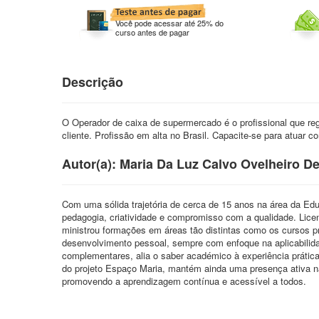
Você pode acessar até 25% do
curso antes de pagar
Descrição
O Operador de caixa de supermercado é o profissional que r
cliente. Profissão em alta no Brasil. Capacite-se para atuar c
Autor(a): Maria Da Luz Calvo Ovelheiro D
Com uma sólida trajetória de cerca de 15 anos na área da Edu
pedagogia, criatividade e compromisso com a qualidade. Lic
ministrou formações em áreas tão distintas como os cursos pro
desenvolvimento pessoal, sempre com enfoque na aplicabili
complementares, alia o saber académico à experiência prátic
do projeto Espaço Maria, mantém ainda uma presença ativa nas 
promovendo a aprendizagem contínua e acessível a todos.