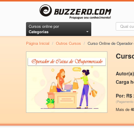
Cursos online por
Categorias
Página Inicial
/
Outros Cursos
/
Curso Online de Operador
Curs
Autor(a)
Carga h
Por: R$ 
(Pagamento 
Mais de
4