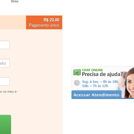
Verso
R$ 23,00
Pagamento único
s no meu e-