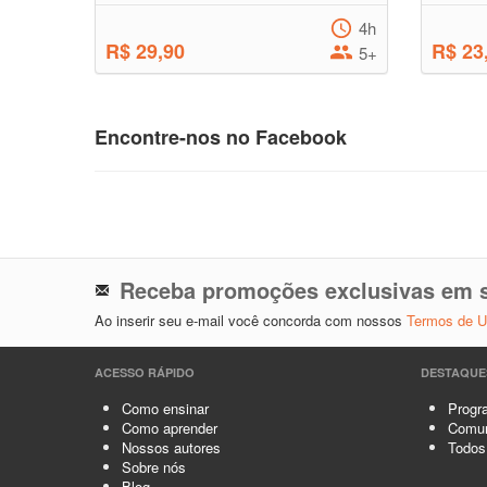
4h
R$ 29,90
R$ 23
5+
Encontre-nos no Facebook
Receba promoções exclusivas em s
Ao inserir seu e-mail você concorda com nossos
Termos de 
ACESSO RÁPIDO
DESTAQUE
Como ensinar
Progra
Como aprender
Comun
Nossos autores
Todos
Sobre nós
Blog