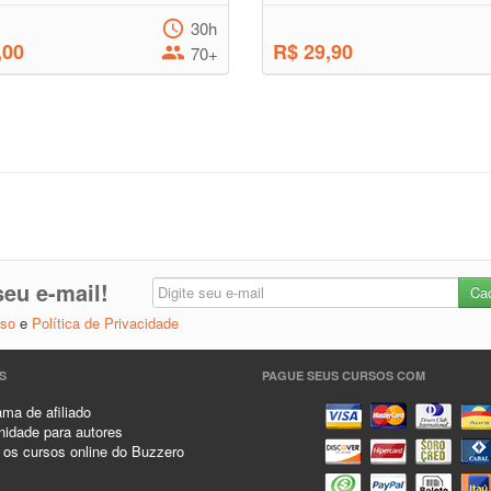
30h
,00
R$ 29,90
70+
eu e-mail!
Uso
e
Política de Privacidade
S
PAGUE SEUS CURSOS COM
ma de afiliado
idade para autores
 os cursos online do Buzzero