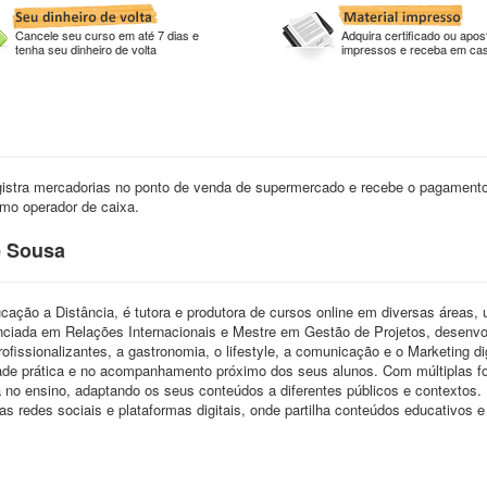
Cancele seu curso em até 7 dias e
Adquira certificado ou apost
tenha seu dinheiro de volta
impressos e receba em ca
egistra mercadorias no ponto de venda de supermercado e recebe o pagament
omo operador de caixa.
e Sousa
cação a Distância, é tutora e produtora de cursos online em diversas áreas, 
enciada em Relações Internacionais e Mestre em Gestão de Projetos, desenvo
fissionalizantes, a gastronomia, o lifestyle, a comunicação e o Marketing dig
dade prática e no acompanhamento próximo dos seus alunos. Com múltiplas 
a no ensino, adaptando os seus conteúdos a diferentes públicos e contextos.
redes sociais e plataformas digitais, onde partilha conteúdos educativos e 