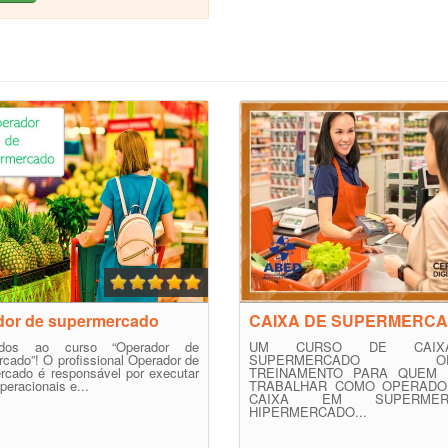
dor de supermercado
CAIXA DE SUPERMERC
ndos ao curso “Operador de
UM CURSO DE CAI
cado”! O profissional Operador de
SUPERMERCADO OF
rcado é responsável por executar
TREINAMENTO PARA QUEM 
peracionais e...
TRABALHAR COMO OPERADOR
CAIXA EM SUPERMERC
HIPERMERCADO...