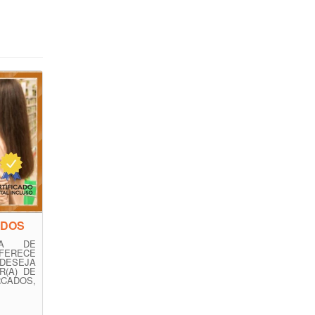
ADOS
XA DE
ERECE
DESEJA
(A) DE
ADOS,