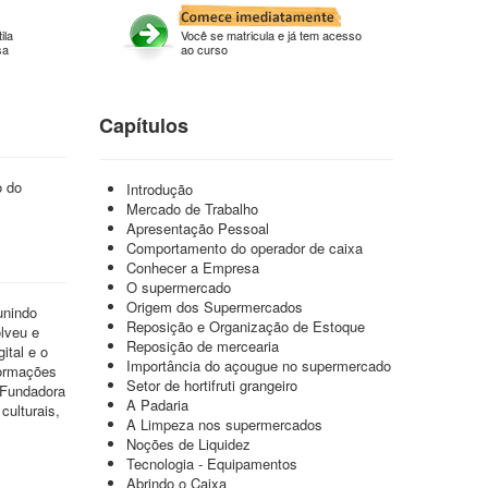
ila
Você se matricula e já tem acesso
sa
ao curso
Capítulos
o do
Introdução
Mercado de Trabalho
Apresentação Pessoal
Comportamento do operador de caixa
Conhecer a Empresa
O supermercado
Origem dos Supermercados
unindo
Reposição e Organização de Estoque
lveu e
Reposição de mercearia
ital e o
Importância do açougue no supermercado
formações
Setor de hortifruti grangeiro
 Fundadora
A Padaria
culturais,
A Limpeza nos supermercados
Noções de Liquidez
Tecnologia - Equipamentos
Abrindo o Caixa