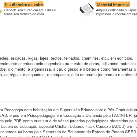
Cancele seu curso em até 7 dias e
Adquira certificado ou apost
tenha seu dinheiro de volta
impressos e receba em ca
edes, escadas, vigas, lajes, tectos, telhados, chaminés, etc., em edifícios,
eralmente orientado pelo engenheiro ou mestre de obras, utilizando materiais
 adobe, o cimento, a argamassa, a cal, o gesso e o betão e como ferramentas 
rolha, as réguas e esquadros, o compasso, o fio de prumo (ou prumo) e o nível 
m Pedagogia com habilitação em Supervisão Educacional e Pós-Graduada 
EAD, e pós em Psicopedagogia em Educação a Distância pela FACINTER, já p
 pelo PDE como cursista e de várias jornadas pedagógicas oferecidas pala
Escola de Educação Especial Cristian Eduardo Hack Cardozo (ACDD) em F
concursada 40 horas pela Secretaria de Educação do Estado do Paraná-SEED