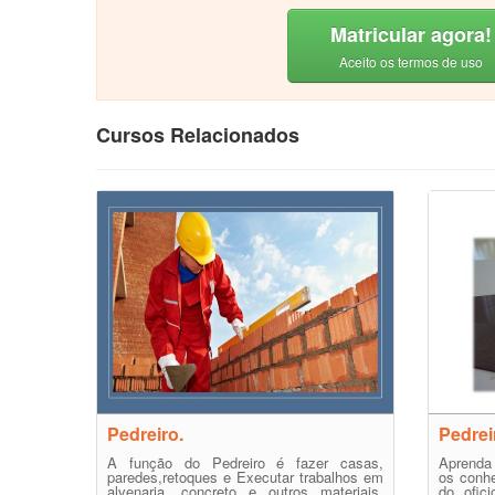
Matricular agora!
Aceito os termos de uso
Cursos Relacionados
Pedreiro.
Pedrei
A função do Pedreiro é fazer casas,
Aprenda 
paredes,retoques e Executar trabalhos em
os conhe
alvenaria, concreto e outros materiais,
do ofici