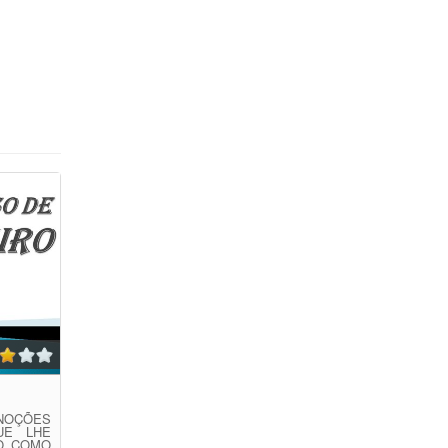
 NOÇÕES
UE LHE
ÃO COMO