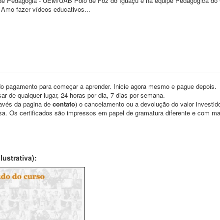
o de Pedagogia - UEM/UAB Polo de Foz do Iguaçu e na equipe Pedagógica do 
 Amo fazer vídeos educativos...
o pagamento para começar a aprender. Inicie agora mesmo e pague depois.
ar de qualquer lugar, 24 horas por dia, 7 dias por semana.
través da pagina de
contato
) o cancelamento ou a devolução do valor investid
asa. Os certificados são impressos em papel de gramatura diferente e com m
ustrativa):