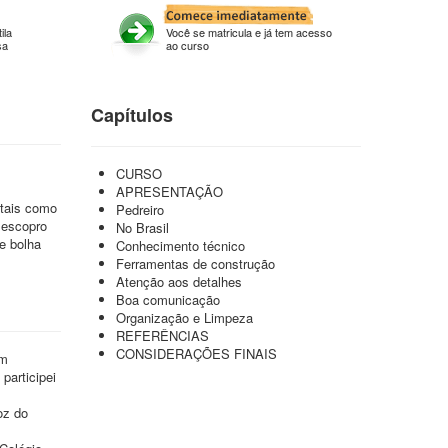
ila
Você se matricula e já tem acesso
sa
ao curso
Capítulos
CURSO
APRESENTAÇÃO
 tais como
Pedreiro
o escopro
No Brasil
de bolha
Conhecimento técnico
Ferramentas de construção
Atenção aos detalhes
Boa comunicação
Organização e Limpeza
REFERÊNCIAS
CONSIDERAÇÕES FINAIS
em
articipei
oz do
.