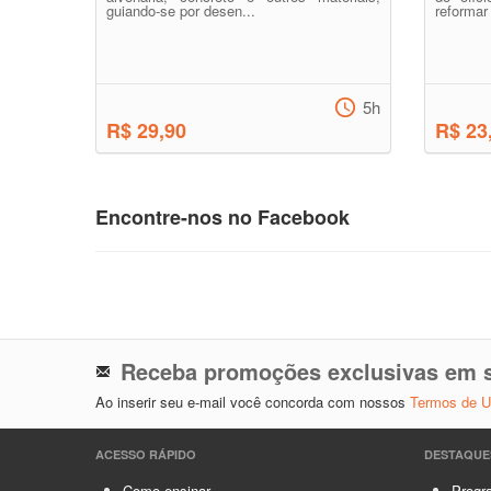
guiando-se por desen...
reformar
5h
R$ 29,90
R$ 23
Encontre-nos no Facebook
Receba promoções exclusivas em s
Ao inserir seu e-mail você concorda com nossos
Termos de 
ACESSO RÁPIDO
DESTAQUE
Como ensinar
Progra