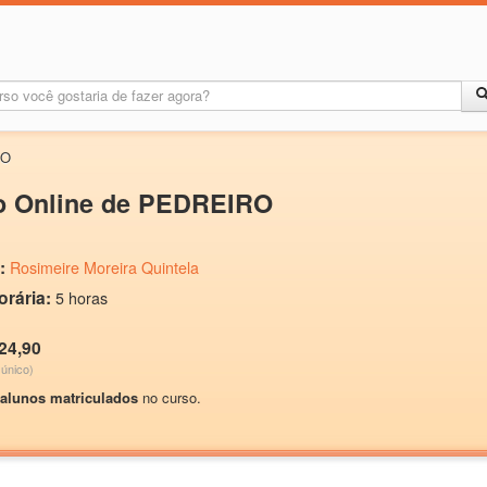
RO
o Online de PEDREIRO
:
Rosimeire Moreira Quintela
orária:
5 horas
24,90
único)
 alunos matriculados
no curso.