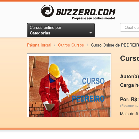
Cursos online por
Categorias
Página Inicial
/
Outros Cursos
/
Curso Online de PEDREI
Curs
Autor(a)
Carga h
Por: R$ 
(Pagamento 
Mais de
5