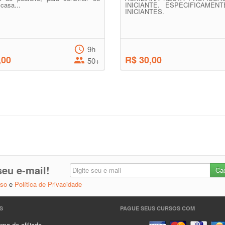
 casa...
INICIANTE. ESPECIFICAMEN
INICIANTES.
9h
,00
R$ 30,00
50+
eu e-mail!
Uso
e
Política de Privacidade
S
PAGUE SEUS CURSOS COM
ma de afiliado