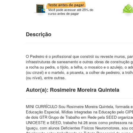
Você pode acessar até 25% do
curso antes de pagar
Descrição
O Pedreiro é o profissional que constrói ou reveste muros, par
infraestruturas de saneamento e outras obras de construção g
a rocha ou pedra, o tijolo, a telha, o mosaico e o azulejo, o
(ou cinzel) e o martelo, a picareta, a colher de pedreiro, a t
(ou nível), entre outras.
Autor(a): Rosimeire Moreira Quintela
MINI CURRÍCULO Sou Rosimeire Moreira Quintela, formada e
Educação Especial, Mídias integradas na Educação pelo CIP
de dois GTR Grupo de Trabalho em Rede pela SEED organizado
UNIOESTE e SEED, trabalho há 28 anos como professora na 
Iguaçu, com alunos Deficientes Físicos Neuromotores, sou 