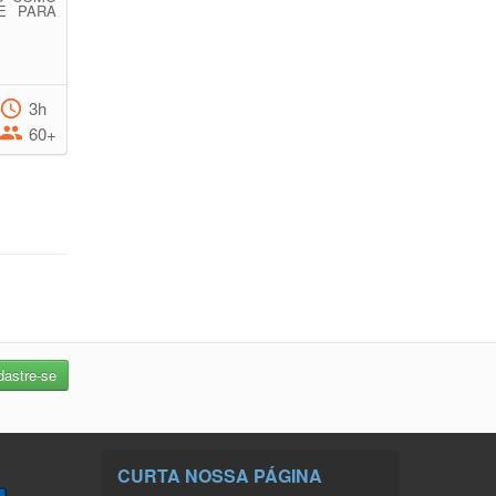
TE PARA
3h
60+
CURTA NOSSA PÁGINA