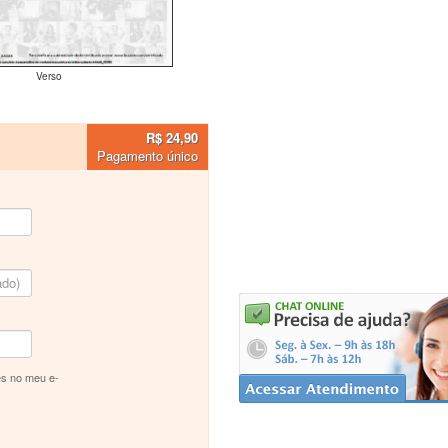
Verso
R$ 24,90
Pagamento único
s no meu e-