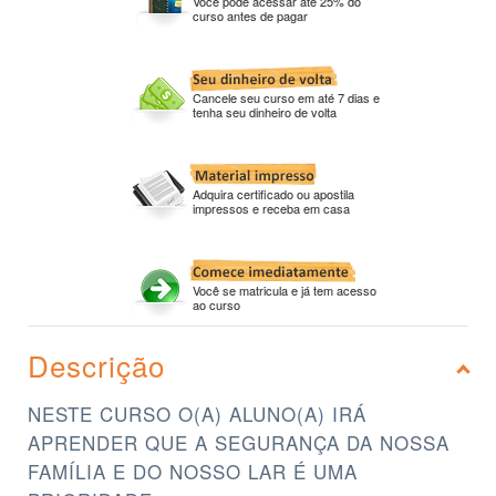
Você pode acessar até 25% do
curso antes de pagar
Cancele seu curso em até 7 dias e
tenha seu dinheiro de volta
Adquira certificado ou apostila
impressos e receba em casa
Você se matricula e já tem acesso
ao curso
Descrição
NESTE CURSO O(A) ALUNO(A) IRÁ
APRENDER QUE A SEGURANÇA DA NOSSA
FAMÍLIA E DO NOSSO LAR É UMA