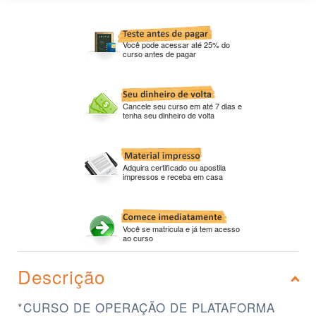
Você pode acessar até 25% do
curso antes de pagar
Cancele seu curso em até 7 dias e
tenha seu dinheiro de volta
Adquira certificado ou apostila
impressos e receba em casa
Você se matricula e já tem acesso
ao curso
Descrição
*CURSO DE OPERAÇÃO DE PLATAFORMA