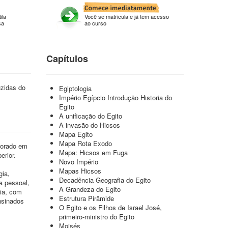
ila
Você se matricula e já tem acesso
sa
ao curso
Capítulos
uzidas do
Egiptologia
Império Egípcio Introdução Historia do
Egito
A unificação do Egito
A invasão do Hicsos
Mapa Egito
Mapa Rota Exodo
utorado em
Mapa: Hicsos em Fuga
erior.
Novo Império
Mapas Hicsos
gia,
Decadência Geografia do Egito
a pessoal,
A Grandeza do Egito
ria, com
Estrutura Pirâmide
nsinados
O Egito e os Filhos de Israel José,
primeiro-ministro do Egito
Moisés