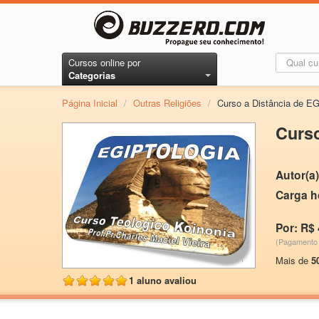
Cursos online por
Categorias
Página Inicial
/
Outras Religiões
/
Curso a Distância de 
Curs
Autor(a)
Carga h
Por: R$ 
(Pagamento 
Mais de
5
1 aluno avaliou