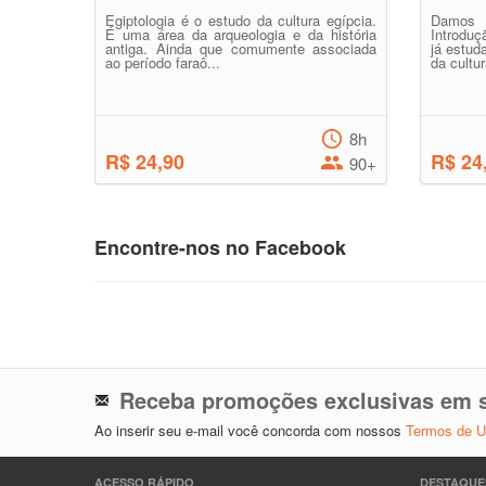
Egiptologia é o estudo da cultura egípcia.
Damos 
É uma área da arqueologia e da história
Introduç
antiga. Ainda que comumente associada
já estud
ao período faraô...
da cultur
8h
R$ 24,90
R$ 24
90+
Encontre-nos no Facebook
Receba promoções exclusivas em s
Ao inserir seu e-mail você concorda com nossos
Termos de 
ACESSO RÁPIDO
DESTAQUE