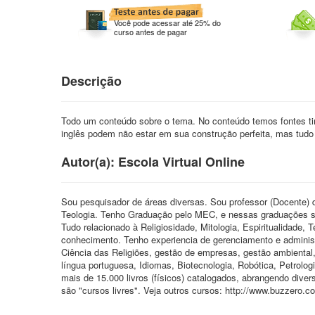
Você pode acessar até 25% do
curso antes de pagar
Descrição
Todo um conteúdo sobre o tema. No conteúdo temos fontes tira
inglês podem não estar em sua construção perfeita, mas tudo 
Autor(a): Escola Virtual Online
Sou pesquisador de áreas diversas. Sou professor (Docente) d
Teologia. Tenho Graduação pelo MEC, e nessas graduações so
Tudo relacionado à Religiosidade, Mitologia, Espiritualidade, 
conhecimento. Tenho experiencia de gerenciamento e administ
Ciência das Religiões, gestão de empresas, gestão ambiental,
língua portuguesa, Idiomas, Biotecnologia, Robótica, Petrolog
mais de 15.000 livros (físicos) catalogados, abrangendo diver
são "cursos livres". Veja outros cursos: http://www.buzzero.c