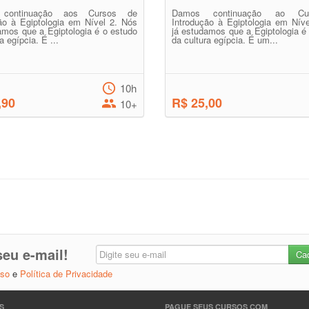
continuação aos Cursos de
Damos continuação ao Cu
ão à Egiptologia em Nível 2. Nós
Introdução à Egiptologia em Nív
amos que a Egiptologia é o estudo
já estudamos que a Egiptologia é
a egípcia. É ...
da cultura egípcia. É um...
10h
,90
R$ 25,00
10+
eu e-mail!
Uso
e
Política de Privacidade
S
PAGUE SEUS CURSOS COM