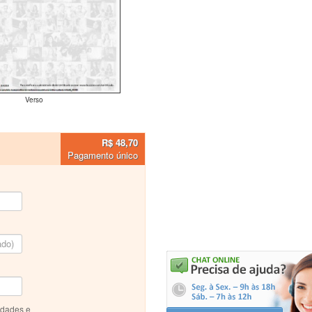
Verso
R$ 48,70
Pagamento único
idades e