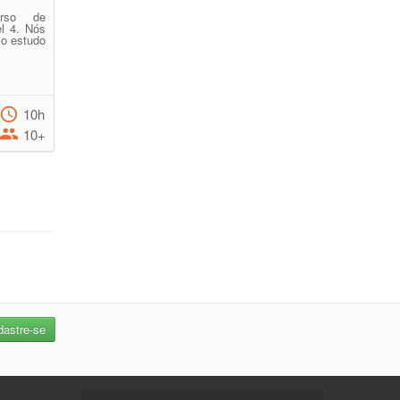
rso de
el 4. Nós
 o estudo
10h
10+