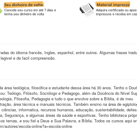
Cancele seu curso em até 7 dias e
Adquira certificado ou apost
tenha seu dinheiro de volta
impressos e receba em ca
das do idioma francês, Ingles, espanhol, entre outros. Algumas frases trad
legivel e de facil compreensão.
a área teológica, filosófica e estudante dessa área há 30 anos. Tenho o Do
u: Teólogo, Filósofo, Sociólogo e Pedagogo, além da Docência do Nível Sup
Teologia, Filosofia, Pedagogia e tudo o que envolve sobre a Bíblia, é de meu
ração, área técnica e manuais técnicos. Também ensino na área de egiptolo
 ciências, informatica, recursos humanos, educação, sustentabilidade, defes
ia, Segurança, e algumas áreas da saúde e esportivas. Tenho biblioteca próp
sos temas, e sou fiel a Deus e Sua Palavra, a Bíblia. Todos os cursos aqui e
om/autores/escola-online?a=escola-online