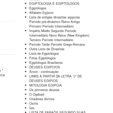
EGIPTOLOGIA E EGIPTOLOGOS
Egiptólogos
Alfabeto Egípcio
Lista de antigas dinastias egípcias
Período pré-dinástico Reino Antigo
Primeiro Período Intermediário
Império Médio Segundo Período
Intermediário Novo Reino (New Kingdom)
Terceiro Período Intermediário
Período Tarde Período Grego-Romano
Outra Lista de Dinastias
Lista de Egiptólogos
Fotos Egiptólogos
Egiptólogos Brasileiros
DEUSES EGIPCIOS
o.*
Amon - continuação
arca
LINKS A PARTIR DA LETRA “J” DE
DEUSES EGIPIOS
MITOLOGIA EGIPCIA
Os primeiros deuses
O Ogdoad
Criadores divinos
Osíris
Ísis
LISTA DE FARAÓS SEGUNDO SUAS