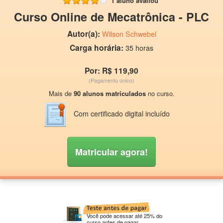
1 aluno avaliou
Curso Online de Mecatrônica - PLC
Autor(a):
Wilson Schwebel
Carga horária:
35 horas
Por: R$ 119,90
(Pagamento único)
Mais de
90 alunos matriculados
no curso.
Com certificado digital incluído
Matricular agora!
Você pode acessar até 25% do
curso antes de pagar