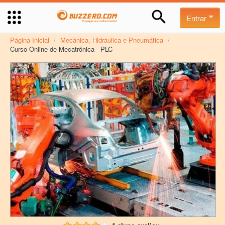
Entrar
Página Inicial
/
Mecânica, Hidráulica e Pneumática
/
Curso Online de Mecatrônica - PLC