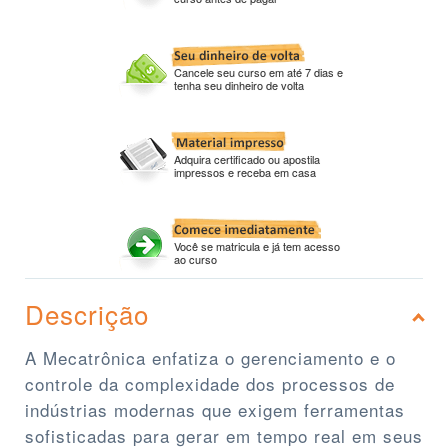
Cancele seu curso em até 7 dias e
tenha seu dinheiro de volta
Adquira certificado ou apostila
impressos e receba em casa
Você se matricula e já tem acesso
ao curso
Descrição
A Mecatrônica enfatiza o gerenciamento e o
controle da complexidade dos processos de
indústrias modernas que exigem ferramentas
sofisticadas para gerar em tempo real em seus