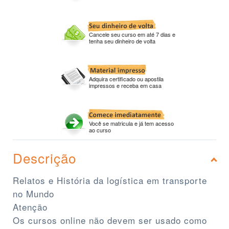
Cancele seu curso em até 7 dias e
tenha seu dinheiro de volta
Adquira certificado ou apostila
impressos e receba em casa
Você se matricula e já tem acesso
ao curso
Descrição
Relatos e História da logística em transporte
no Mundo
Atenção
Os cursos online não devem ser usado como