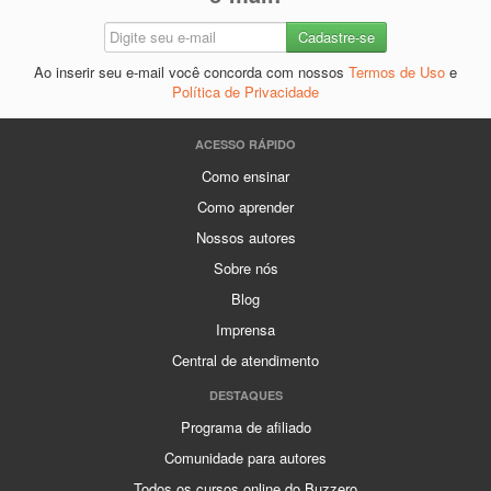
Ao inserir seu e-mail você concorda com nossos
Termos de Uso
e
Política de Privacidade
ACESSO RÁPIDO
Como ensinar
Como aprender
Nossos autores
Sobre nós
Blog
Imprensa
Central de atendimento
DESTAQUES
Programa de afiliado
Comunidade para autores
Todos os cursos online do Buzzero