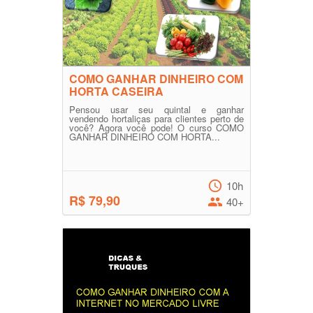
COMO GANHAR DINHEIRO COM
HORTA CASEIRA
Pensou usar seu quintal e ganhar
vendendo hortaliças para clientes perto de
você? Agora você pode! O curso COMO
GANHAR DINHEIRO COM HORTA...
10h
R$ 79,90
40+