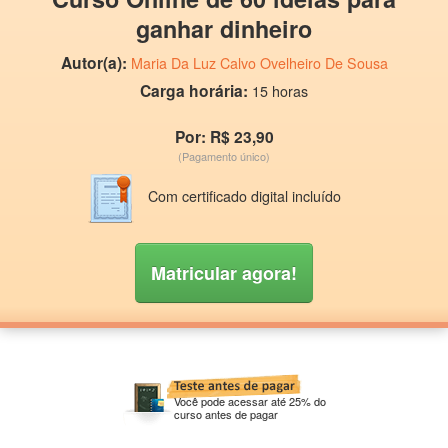
ganhar dinheiro
Autor(a):
Maria Da Luz Calvo Ovelheiro De Sousa
Carga horária:
15 horas
Por: R$ 23,90
(Pagamento único)
Com certificado digital incluído
Matricular agora!
Você pode acessar até 25% do
curso antes de pagar