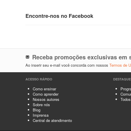
Encontre-nos no Facebook
Receba promoções exclusivas em s
Ao inserir seu e-mail você concorda com nossos
Termos de 
ACESSO RÁPIDO
DESTAQUE
Como ensinar
Progra
Como aprender
Comun
Nossos autores
Todos
Sobre nós
Blog
Imprensa
Central de atendimento