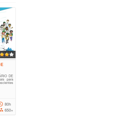
DE
ÁRIO DE
ais para
cientes
80h
650+