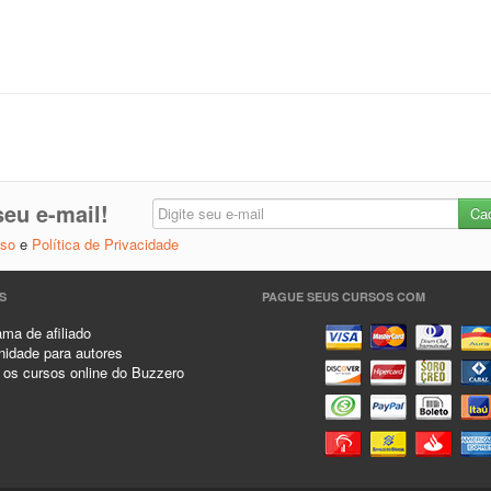
eu e-mail!
Uso
e
Política de Privacidade
S
PAGUE SEUS CURSOS COM
ma de afiliado
idade para autores
 os cursos online do Buzzero