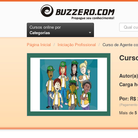
Cursos online por
Categorias
Página Inicial
/
Iniciação Profissional
/
Curso de Agente co
Curso
Autor(a)
Carga h
Por: R$ 
(Pagamento 
Mais de
5