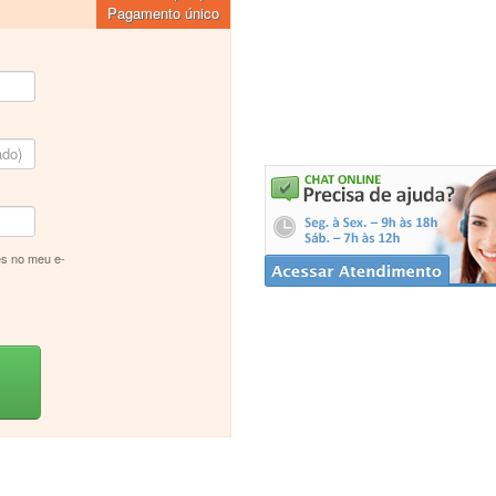
Pagamento único
s no meu e-