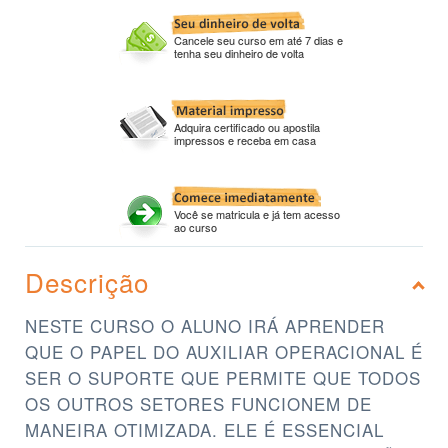
Cancele seu curso em até 7 dias e
tenha seu dinheiro de volta
Adquira certificado ou apostila
impressos e receba em casa
Você se matricula e já tem acesso
ao curso
Descrição
NESTE CURSO O ALUNO IRÁ APRENDER
QUE O PAPEL DO AUXILIAR OPERACIONAL É
SER O SUPORTE QUE PERMITE QUE TODOS
OS OUTROS SETORES FUNCIONEM DE
MANEIRA OTIMIZADA. ELE É ESSENCIAL