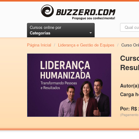
Cursos online por
Categorias
Página Inicial
/
Liderança e Gestão de Equipes
/
Curso On
Curs
Resu
Autor(a)
Carga h
Por: R$ 
(Pagamento 