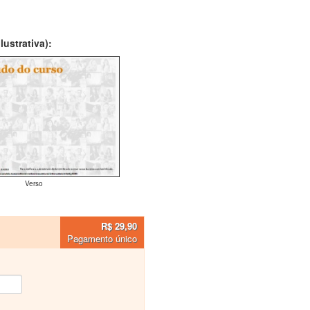
ustrativa):
Verso
R$ 29,90
Pagamento único