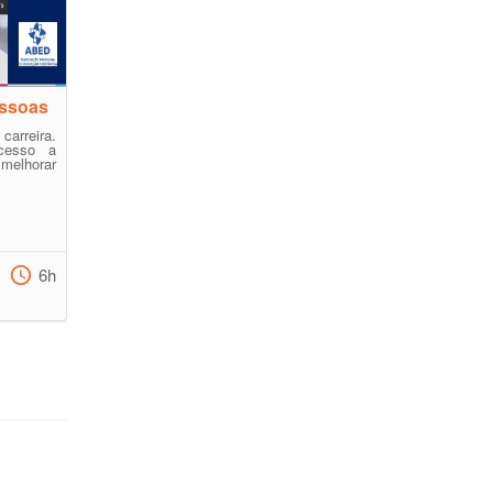
essoas
arreira.
cesso a
 melhorar
6h