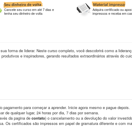
Cancele seu curso em até 7 dias e
Adquira certificado ou apost
tenha seu dinheiro de volta
impressos e receba em ca
sua forma de liderar. Neste curso completo, você descobrirá como a lideran
produtivos e inspiradores, gerando resultados extraordinários através do cui
o pagamento para começar a aprender. Inicie agora mesmo e pague depois.
ar de qualquer lugar, 24 horas por dia, 7 dias por semana.
través da pagina de
contato
) o cancelamento ou a devolução do valor investid
asa. Os certificados são impressos em papel de gramatura diferente e com m