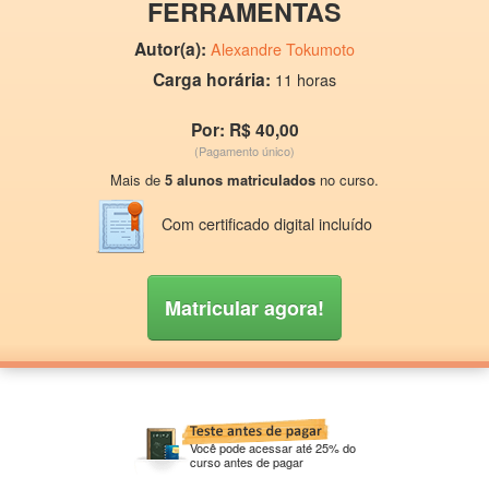
FERRAMENTAS
Autor(a):
Alexandre Tokumoto
Carga horária:
11 horas
Por: R$ 40,00
(Pagamento único)
Mais de
5 alunos matriculados
no curso.
Com certificado digital incluído
Matricular agora!
Você pode acessar até 25% do
curso antes de pagar