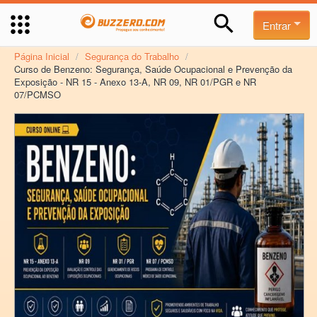
Entrar
Página Inicial
/
Segurança do Trabalho
/
Curso de Benzeno: Segurança, Saúde Ocupacional e Prevenção da
Exposição - NR 15 - Anexo 13-A, NR 09, NR 01/PGR e NR
07/PCMSO