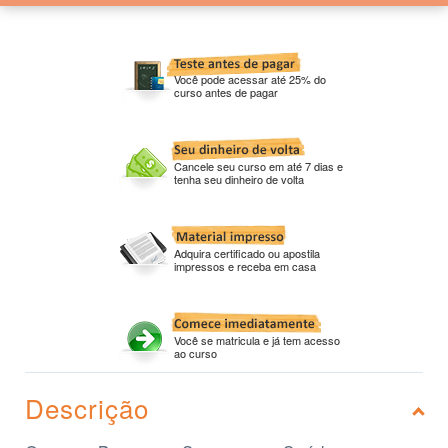
Você pode acessar até 25% do
curso antes de pagar
Cancele seu curso em até 7 dias e
tenha seu dinheiro de volta
Adquira certificado ou apostila
impressos e receba em casa
Você se matricula e já tem acesso
ao curso
Descrição