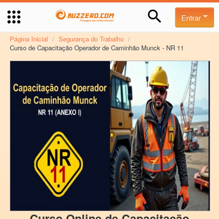
Entrar
Página Inicial
/
Segurança do Trabalho
/
Curso de Capacitação Operador de Caminhão Munck - NR 11
Curso Online de Capacitação