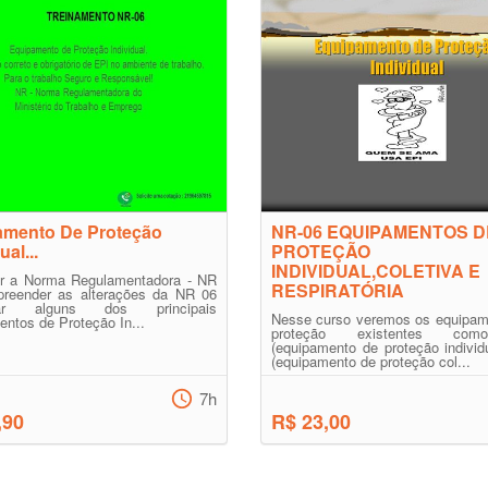
amento De Proteção
NR-06 EQUIPAMENTOS D
ual...
PROTEÇÃO
INDIVIDUAL,COLETIVA E
r a Norma Regulamentadora - NR
RESPIRATÓRIA
reender as alterações da NR 06
ficar alguns dos principais
Nesse curso veremos os equipam
ntos de Proteção In...
proteção existentes co
(equipamento de proteção indivi
(equipamento de proteção col...
7h
,90
R$ 23,00