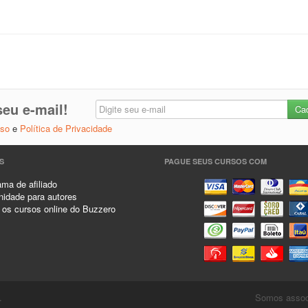
eu e-mail!
Uso
e
Política de Privacidade
S
PAGUE SEUS CURSOS COM
ma de afiliado
idade para autores
 os cursos online do Buzzero
.
Somos associ