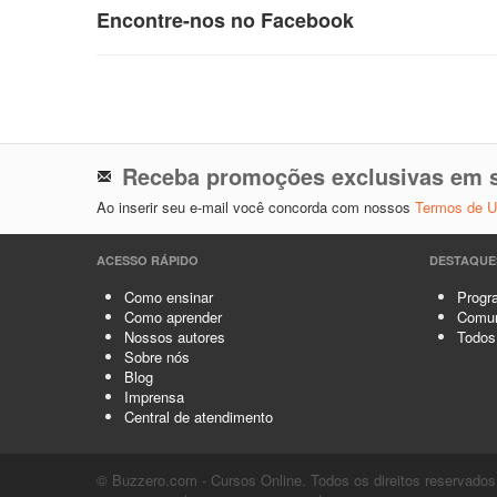
Encontre-nos no Facebook
Receba promoções exclusivas em s
Ao inserir seu e-mail você concorda com nossos
Termos de 
ACESSO RÁPIDO
DESTAQUE
Como ensinar
Progra
Como aprender
Comun
Nossos autores
Todos
Sobre nós
Blog
Imprensa
Central de atendimento
© Buzzero.com - Cursos Online. Todos os direitos reservados