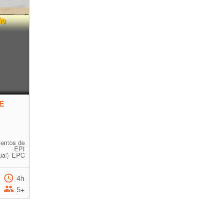
E
entos de
mo EPI
dual) EPC
4h
5+