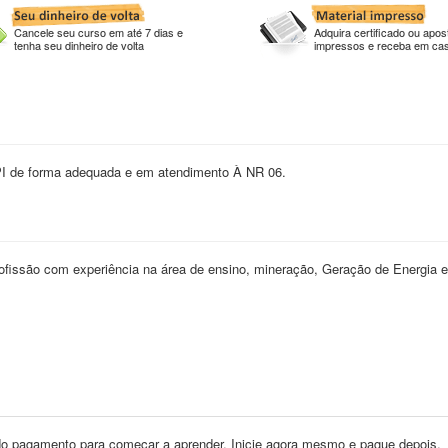
Cancele seu curso em até 7 dias e
Adquira certificado ou apost
tenha seu dinheiro de volta
impressos e receba em ca
PI de forma adequada e em atendimento À NR 06.
ofissão com experiência na área de ensino, mineração, Geração de Energia 
o pagamento para começar a aprender. Inicie agora mesmo e pague depois.