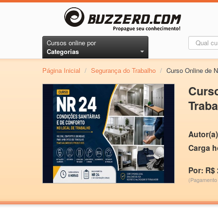
Cursos online por
Categorias
Página Inicial
/
Segurança do Trabalho
/
Curso Online de N
Curso
Traba
Autor(a)
Carga h
Por: R$ 
(Pagamento 