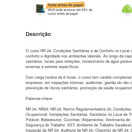
Você pode acessar até 25% do
curso antes de pagar
Descrição
O curso NR 24: Condições Sanitárias e de Conforto no Local de
conforto e dignidade nos ambientes laborais. Ao longo da cap
vestiários, locais para refeições, fornecimento de água potáv
externas e setores específicos.
Com carga horária de 6 horas, o curso tem caráter complementa
empresas, em inspeções internas, auditorias, gestão de não c
prevenção de riscos sanitários, promoção da saúde ocupaciona
Palavras-chave
NR 24; NR24; NR-24; Norma Regulamentadora 24; Condições San
Ocupacional; Instalações Sanitárias; Sanitários no Local de T
Potável; Bebedouros; Cozinhas; Alojamentos; Vestimenta de 
Segurança do Trabalho; SST; Ambiente de Trabalho Saudável; 
Inspeção de NR 24; Auditoria de NR 24; Checklist de NR 24;