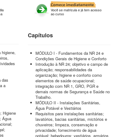
ila
Você se matricula e já tem acesso
sa
ao curso
Capítulos
 higiene,
MÓDULO I - Fundamentos da NR 24 e
iros,
Condições Gerais de Higiene e Conforto
tividades
Introdução à NR 24; objetivo e campo de
aplicação; responsabilidades da
organização; higiene e conforto como
a das
elementos de saúde ocupacional;
ra a
integração com NR 1, GRO, PGR e
demais normas de Segurança e Saúde no
Trabalho.
MÓDULO II - Instalações Sanitárias,
Água Potável e Vestiários
; Higiene
Requisitos para instalações sanitárias;
s; Água
lavatórios, bacias sanitárias, mictórios e
cional;
chuveiros; limpeza, conservação e
al;
privacidade; fornecimento de água
es
potável; bebedouros; vestiários, armários