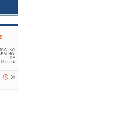
E
TOS NO
LHO.
O DE
 O que é
.
8h