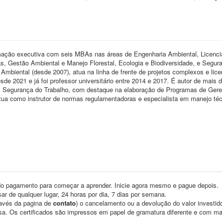
mação executiva com seis MBAs nas áreas de Engenharia Ambiental, Licenc
 Gestão Ambiental e Manejo Florestal, Ecologia e Biodiversidade, e Segur
Ambiental (desde 2007), atua na linha de frente de projetos complexos e lic
e 2021 e já foi professor universitário entre 2014 e 2017. É autor de mais 
o em Segurança do Trabalho, com destaque na elaboração de Programas de Ger
ua como instrutor de normas regulamentadoras e especialista em manejo téc
o pagamento para começar a aprender. Inicie agora mesmo e pague depois.
ar de qualquer lugar, 24 horas por dia, 7 dias por semana.
través da pagina de
contato
) o cancelamento ou a devolução do valor investid
asa. Os certificados são impressos em papel de gramatura diferente e com m