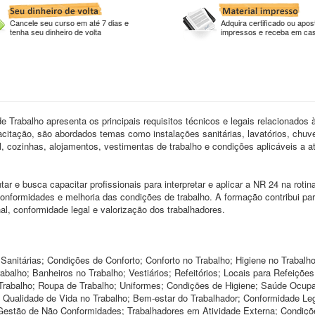
Cancele seu curso em até 7 dias e
Adquira certificado ou apost
tenha seu dinheiro de volta
impressos e receba em ca
 Trabalho apresenta os principais requisitos técnicos e legais relacionados à
acitação, são abordados temas como instalações sanitárias, lavatórios, chuve
el, cozinhas, alojamentos, vestimentas de trabalho e condições aplicáveis a a
r e busca capacitar profissionais para interpretar e aplicar a NR 24 na rotin
onformidades e melhoria das condições de trabalho. A formação contribui pa
l, conformidade legal e valorização dos trabalhadores.
itárias; Condições de Conforto; Conforto no Trabalho; Higiene no Trabalho
rabalho; Banheiros no Trabalho; Vestiários; Refeitórios; Locais para Refeiçõe
Trabalho; Roupa de Trabalho; Uniformes; Condições de Higiene; Saúde Ocupa
Qualidade de Vida no Trabalho; Bem-estar do Trabalhador; Conformidade Leg
 Gestão de Não Conformidades; Trabalhadores em Atividade Externa; Condiçõ