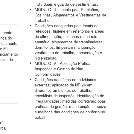
individuais e guarda de vestimentas.
MÓDULO III - Locais para Refeições,
Cozinhas, Alojamentos e Vestimentas de
Trabalho
Condições adequadas para locais de
refeições; higiene em refeitórios e áreas
iamento
de alimentação; cozinhas e controle
ança do
sanitário; alojamentos de trabalhadores;
enciamento
dormitórios; limpeza e manutenção;
de 50
vestimenta de trabalho, conservação e
enciamento
higienização.
nico de
MÓDULO IV - Aplicação Prática,
Inspeções e Gestão de Não
Conformidades
Condições sanitárias em atividades
externas; aplicação da NR 24 em
diferentes ambientes de trabalho;
checklists de inspeção; identificação de
irregularidades; medidas corretivas; boas
práticas de gestão, manutenção, limpeza
e melhoria das condições de conforto no
trabalh
o.*
arca