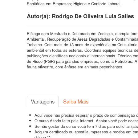
Sanitárias em Empresas; Higiene e Conforto Laboral.
Autor(a): Rodrigo De Oliveira Lula Salles
Biólogo com Mestrado e Doutorado em Zoologia, e ampla for
Ambiental, Recuperação de Áreas Degradadas e Contaminadas,
Trabalho. Com mais de 18 anos de experiência na Consultoria 
ambiental em todas as esferas. Coordena equipes técnicas desd
publicações científicas nacionais e internacionais. Técnic
de Risco (PGR) para grandes empresas, como a Petrobras. At
fauna silvestre, com ênfase em animais peçonhentos.
Vantagens
Saiba Mais
Aqui você não precisa esperar o prazo de compensação d
O curso é todo feito pela Internet. Assim você pode acess
Se não gostar do curso você tem 7 dias para solicitar (a
Adquira certificado ou apostila impressos e receba em c
d'água.**