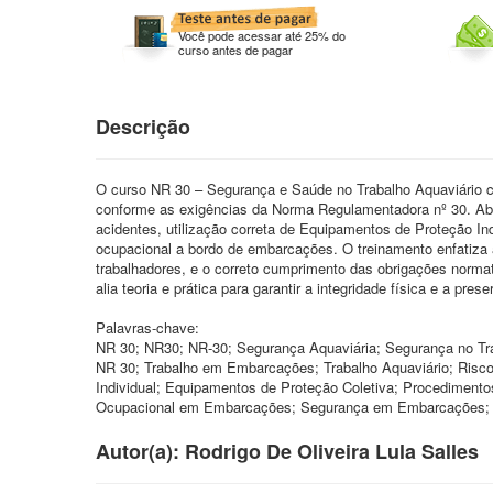
Você pode acessar até 25% do
curso antes de pagar
Descrição
O curso NR 30 – Segurança e Saúde no Trabalho Aquaviário cap
conforme as exigências da Norma Regulamentadora nº 30. Ab
acidentes, utilização correta de Equipamentos de Proteção I
ocupacional a bordo de embarcações. O treinamento enfatiza 
trabalhadores, e o correto cumprimento das obrigações norm
alia teoria e prática para garantir a integridade física e a pre
Palavras-chave:
NR 30; NR30; NR-30; Segurança Aquaviária; Segurança no Tr
NR 30; Trabalho em Embarcações; Trabalho Aquaviário; Risc
Individual; Equipamentos de Proteção Coletiva; Procediment
Ocupacional em Embarcações; Segurança em Embarcações; T
Autor(a): Rodrigo De Oliveira Lula Salles