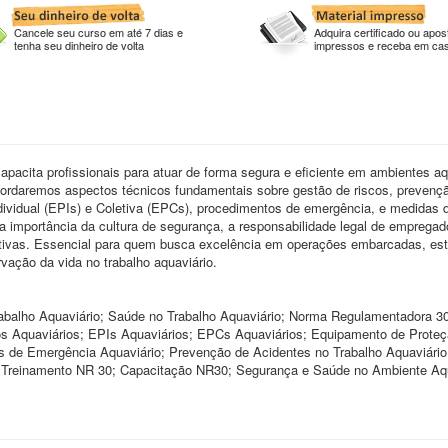
Cancele seu curso em até 7 dias e
Adquira certificado ou apost
tenha seu dinheiro de volta
impressos e receba em ca
acita profissionais para atuar de forma segura e eficiente em ambientes aq
ordaremos aspectos técnicos fundamentais sobre gestão de riscos, prevenç
ndividual (EPIs) e Coletiva (EPCs), procedimentos de emergência, e medidas 
a importância da cultura de segurança, a responsabilidade legal de empregad
ativas. Essencial para quem busca excelência em operações embarcadas, est
servação da vida no trabalho aquaviário.
abalho Aquaviário; Saúde no Trabalho Aquaviário; Norma Regulamentadora 3
os Aquaviários; EPIs Aquaviários; EPCs Aquaviários; Equipamento de Prote
os de Emergência Aquaviário; Prevenção de Acidentes no Trabalho Aquaviári
reinamento NR 30; Capacitação NR30; Segurança e Saúde no Ambiente Aqu