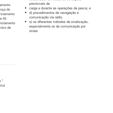
previsíveis de
iamento
carga e durante as operações de pesca; e
ança do
d) procedimentos de navegação e
enciamento
comunicação via rádio.
de 50
e) os diferentes métodos de sinalização,
enciamento
especialmente os de comunicação por
nico de
sinais
o.*
arca