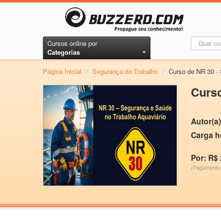
Cursos online por
Categorias
Página Inicial
/
Segurança do Trabalho
/
Curso de NR 30 - 
Curso
Autor(a)
Carga h
Por: R$ 
(Pagamento 