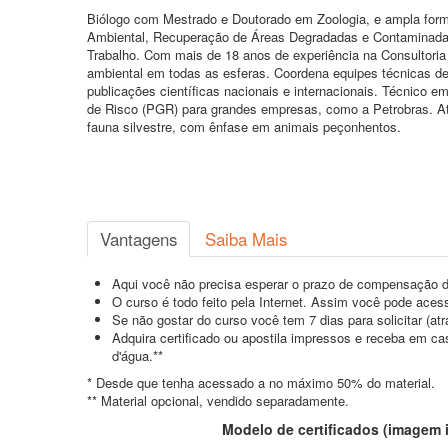
Biólogo com Mestrado e Doutorado em Zoologia, e ampla for
Ambiental, Recuperação de Áreas Degradadas e Contaminadas,
Trabalho. Com mais de 18 anos de experiência na Consultoria 
ambiental em todas as esferas. Coordena equipes técnicas desd
publicações científicas nacionais e internacionais. Técnic
de Risco (PGR) para grandes empresas, como a Petrobras. At
fauna silvestre, com ênfase em animais peçonhentos.
Vantagens
Saiba Mais
Aqui você não precisa esperar o prazo de compensação d
O curso é todo feito pela Internet. Assim você pode acess
Se não gostar do curso você tem 7 dias para solicitar (a
Adquira certificado ou apostila impressos e receba em c
d'água.**
* Desde que tenha acessado a no máximo 50% do material.
** Material opcional, vendido separadamente.
Modelo de certificados (imagem il