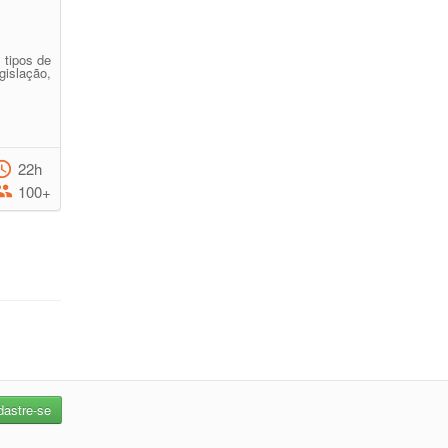
 tipos de
gislação,
22h
100+