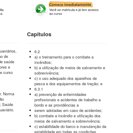
ila
Você se matricula e já tem acesso
sa
ao curso
Capítulos
uaviários,
6.2
ão de
a) o treinamento para o combate a
de saúde
incêndios;
ores e
b) a utilização de meios de salvamento e
e curso
sobrevivência;
c) o uso adequado dos aparelhos de
pesca e dos equipamentos de tração; e
6.3.1
0; Norma
a) prevenção de enfermidades
ção
profissionais e acidentes de trabalho a
o; Saúde
bordo e as providências a
aviário.
serem adotadas em caso de acidentes;
b) combate a incêndio e utilização dos
meios de salvamento e sobrevivência;
c) estabilidade do barco e manutenção da
estabilidade em todas as condições