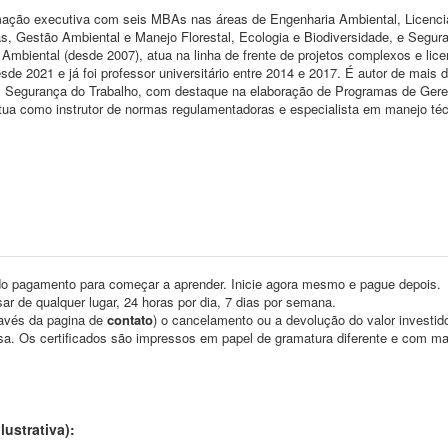
mação executiva com seis MBAs nas áreas de Engenharia Ambiental, Licenc
 Gestão Ambiental e Manejo Florestal, Ecologia e Biodiversidade, e Segur
Ambiental (desde 2007), atua na linha de frente de projetos complexos e lic
e 2021 e já foi professor universitário entre 2014 e 2017. É autor de mais 
o em Segurança do Trabalho, com destaque na elaboração de Programas de Ger
ua como instrutor de normas regulamentadoras e especialista em manejo téc
o pagamento para começar a aprender. Inicie agora mesmo e pague depois.
ar de qualquer lugar, 24 horas por dia, 7 dias por semana.
través da pagina de
contato
) o cancelamento ou a devolução do valor investid
asa. Os certificados são impressos em papel de gramatura diferente e com m
ustrativa):