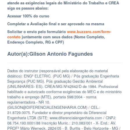
atende as exigências legais do Ministério do Trabalho e CREA
siga os passos abaixo:
Acessar 100% do curso
Completar a Avaliação final e ser aprovado na mesma
Solicitar o envio pelo formulário
www.buzzero.com/form-
contato
juntamente com seus dados (Nome Completo,
Endereço Completo, RG e CPF)
Autor(a):
Gilson Antonio Fagundes
Dados do instrutor (responsável pela elaboração do material
didático): ENGº ELETRIC. (PUC MG) / Pós graduação Engenharia
Segurança (PUC MG). Pós graduação Gestão Ambiental
(UNILINHARES- ES). CREA/MG Nº42642/D de 1984. Profissional
habilitado e autorizado conforme exigências do MEC e do ministério
trabalho e emprego (MTE), portaria 598/2004 - norma
regulamentadora - NR 10.
(GILSON@DIFERENCIALENGENHARIA.COM) / CEL.:
31.8729.0075. Fundador e diretor proprietário da Diferencial
Engenharia LTDA (SITE: www.diferencialengenharia.com / CNPJ:
08.754.193.0001/88 Inscrição Munic.: 210.083/001 - X- End.: AV.
PROFº Mário Werneck, 2824/05 - B. Buritis - Belo Horizonte - MG /