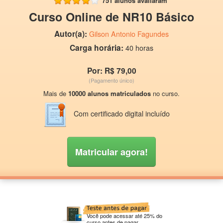
751 alunos avaliaram
Curso Online de NR10 Básico
Autor(a):
Gilson Antonio Fagundes
Carga horária:
40 horas
Por: R$ 79,00
(Pagamento único)
Mais de
10000 alunos matriculados
no curso.
Com certificado digital incluído
Matricular agora!
Você pode acessar até 25% do
curso antes de pagar