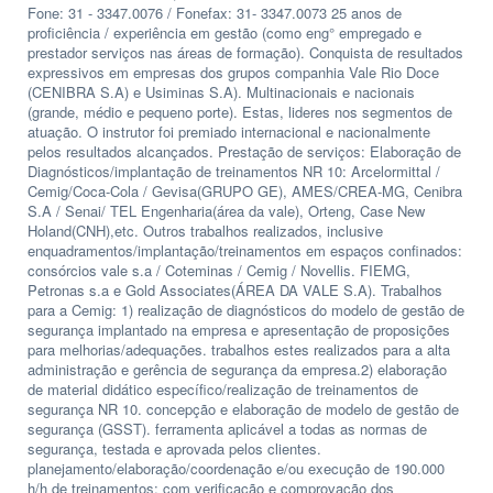
Fone: 31 - 3347.0076 / Fonefax: 31- 3347.0073 25 anos de
proficiência / experiência em gestão (como eng° empregado e
prestador serviços nas áreas de formação). Conquista de resultados
expressivos em empresas dos grupos companhia Vale Rio Doce
(CENIBRA S.A) e Usiminas S.A). Multinacionais e nacionais
(grande, médio e pequeno porte). Estas, lideres nos segmentos de
atuação. O instrutor foi premiado internacional e nacionalmente
pelos resultados alcançados. Prestação de serviços: Elaboração de
Diagnósticos/implantação de treinamentos NR 10: Arcelormittal /
Cemig/Coca-Cola / Gevisa(GRUPO GE), AMES/CREA-MG, Cenibra
S.A / Senai/ TEL Engenharia(área da vale), Orteng, Case New
Holand(CNH),etc. Outros trabalhos realizados, inclusive
enquadramentos/implantação/treinamentos em espaços confinados:
consórcios vale s.a / Coteminas / Cemig / Novellis. FIEMG,
Petronas s.a e Gold Associates(ÁREA DA VALE S.A). Trabalhos
para a Cemig: 1) realização de diagnósticos do modelo de gestão de
segurança implantado na empresa e apresentação de proposições
para melhorias/adequações. trabalhos estes realizados para a alta
administração e gerência de segurança da empresa.2) elaboração
de material didático específico/realização de treinamentos de
segurança NR 10. concepção e elaboração de modelo de gestão de
segurança (GSST). ferramenta aplicável a todas as normas de
segurança, testada e aprovada pelos clientes.
planejamento/elaboração/coordenação e/ou execução de 190.000
h/h de treinamentos: com verificação e comprovação dos