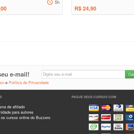
5h
,00
R$ 24,90
eu e-mail!
Uso
e
Política de Privacidade
S
PAGUE SEUS CURSOS COM
ma de afiliado
idade para autores
 os cursos online do Buzzero