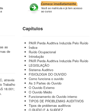
ila
Você se matricula e já tem acesso
sa
ao curso
Capítulos
PAIR Perda Auditiva Induzida Pelo Ruído
das as
Índice
rmas de
Ruído Ocupacional
Introdução
PAIR Perda Auditiva Induzida Pelo Ruído
LEGISLAÇÃO
Sistema Auditivo
FISIOLOGIA DO OUVIDO
Como funciona o ouvido
C, através
As 3 Partes do Ouvido
o Trabalho
O Ouvido Externo
AS 18.001;
O Ouvido Médio
a,
Funcionamento do Ouvido interno
TIPOS DE PROBLEMAS AUDITIVOS
Tipos de problemas auditivos
O RUÍDO E A SURDEZ