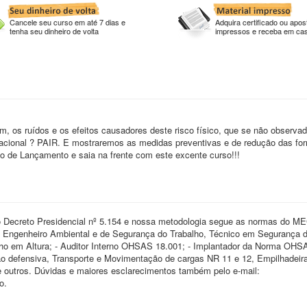
Cancele seu curso em até 7 dias e
Adquira certificado ou apost
tenha seu dinheiro de volta
impressos e receba em ca
om, os ruídos e os efeitos causadores deste risco físico, que se não observa
pacional ? PAIR. E mostraremos as medidas preventivas e de redução das fo
o de Lançamento e saia na frente com este excente curso!!!
o Decreto Presidencial nº 5.154 e nossa metodologia segue as normas do ME
 Engenheiro Ambiental e de Segurança do Trabalho, Técnico em Segurança d
lho em Altura; - Auditor Interno OHSAS 18.001; - Implantador da Norma OHS
ção defensiva, Transporte e Movimentação de cargas NR 11 e 12, Empilhadeir
e outros. Dúvidas e maiores esclarecimentos também pelo e-mail:
o.