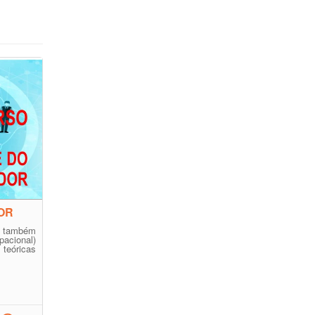
OR
 também
ional)
 teóricas