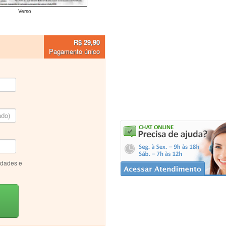
Verso
R$ 29,90
Pagamento único
idades e