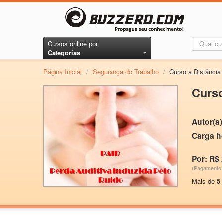
Cursos online por
Categorias
Página Inicial
/
Segurança do Trabalho
/
Curso a Distância
Curso
Autor(a)
Carga h
Por: R$ 
(Pagamento 
Mais de
5