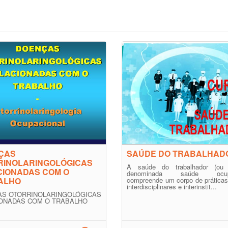
ÇAS
SAÚDE DO TRABALHAD
RINOLARINGOLÓGICAS
A saúde do trabalhador (ou
CIONADAS COM O
denominada saúde ocupac
ALHO
compreende um corpo de práticas
interdisciplinares e interinstit...
S OTORRINOLARINGOLÓGICAS
ONADAS COM O TRABALHO