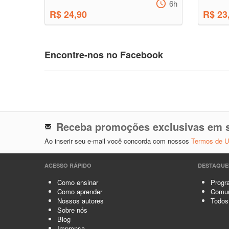
...
6h
R$ 24,90
R$ 23
Encontre-nos no Facebook
Receba promoções exclusivas em s
Ao inserir seu e-mail você concorda com nossos
Termos de 
ACESSO RÁPIDO
DESTAQUE
Como ensinar
Progra
Como aprender
Comun
Nossos autores
Todos
Sobre nós
Blog
Imprensa