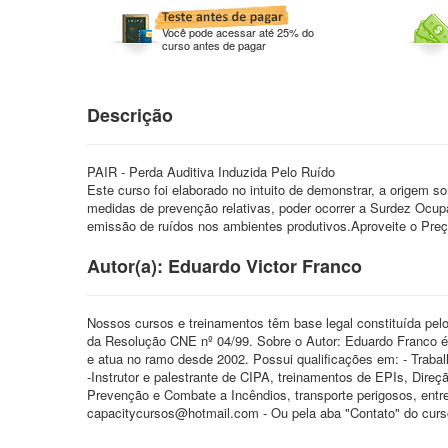
Você pode acessar até 25% do
curso antes de pagar
Descrição
PAIR - Perda Auditiva Induzida Pelo Ruído
Este curso foi elaborado no intuito de demonstrar, a origem s
medidas de prevenção relativas, poder ocorrer a Surdez Ocu
emissão de ruídos nos ambientes produtivos.Aproveite o Preç
Autor(a): Eduardo Victor Franco
Nossos cursos e treinamentos têm base legal constituída pel
da Resolução CNE nº 04/99. Sobre o Autor: Eduardo Franco é
e atua no ramo desde 2002. Possui qualificações em: - Traba
-Instrutor e palestrante de CIPA, treinamentos de EPIs, Dire
Prevenção e Combate a Incêndios, transporte perigosos, entr
capacitycursos@hotmail.com - Ou pela aba "Contato" do curs