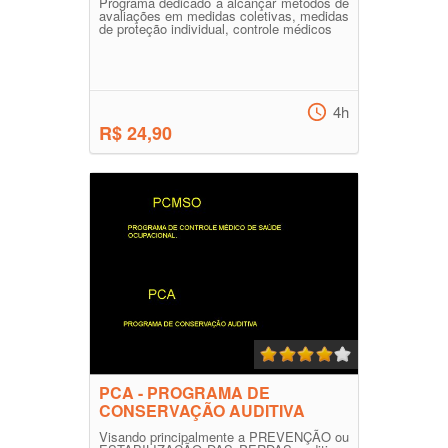
Programa dedicado a alcançar métodos de
avaliações em medidas coletivas, medidas
de proteção individual, controle médicos
4h
R$ 24,90
PCA - PROGRAMA DE
CONSERVAÇÃO AUDITIVA
Visando principalmente a PREVENÇÃO ou