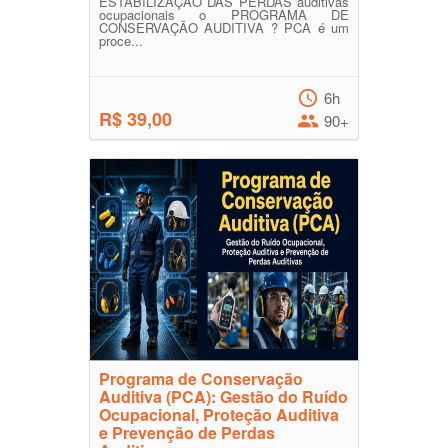
ESTABILIZAÇÃO DAS PERDAS auditivas
ocupacionais o PROGRAMA DE
CONSERVAÇÃO AUDITIVA ? PCA é um
proce...
6h
R$ 39,00
90+
Programa de Conservação
Auditiva (PCA): Gestão do Ruído
Ocupacional, Proteção Auditiva
e Prevenção de Perdas