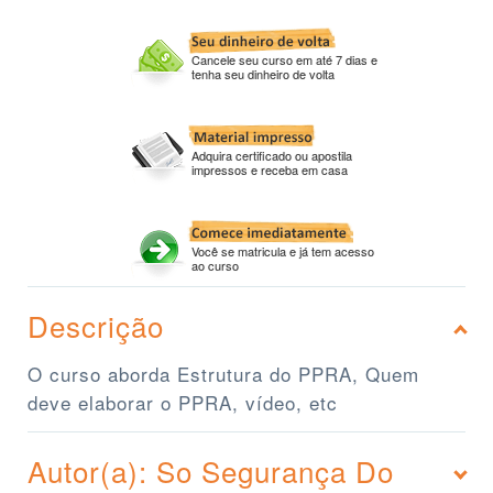
Cancele seu curso em até 7 dias e
tenha seu dinheiro de volta
Adquira certificado ou apostila
impressos e receba em casa
Você se matricula e já tem acesso
ao curso
Descrição
O curso aborda Estrutura do PPRA, Quem
deve elaborar o PPRA, vídeo, etc
Autor(a): So Segurança Do