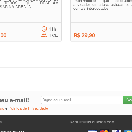
trabalhadores que execut
TODOS QUE DESEJAM
atividades em altura, estudantes 
AR NA ÁREA. A ...
demais interessados
11h
,00
R$ 29,90
150+
eu e-mail!
Uso
e
Política de Privacidade
S
PAGUE SEUS CURSOS COM
ma de afiliado