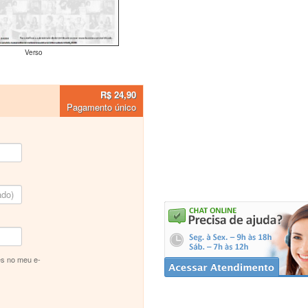
Verso
R$ 24,90
Pagamento único
s no meu e-