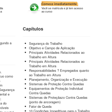
ila
Você se matricula e já tem acesso
sa
ao curso
Capítulos
egundo a
Segurança do Trabalho
Objetivo e Campo de Aplicação
Principais Atividades Relacionados ao
Trabalho em Altura
Principais Atividades Relacionados ao
Trabalho em Altura
Responsabilidades ? Empregados quanto
,
ao Trabalho em Altura
Atuo como
Planejamento, Organização e Execução
s
Sistemas de Proteção Contra Quedas
em
Equipamentos de Proteção Individual
 Segurança
Contra Quedas
ental e
Sistemas de Proteçãazo Contra Quedas
;
(ponto de ancoragem)
ça do
Fator de Queda
móveis
10 Condições Impeditivas para o Trabalho