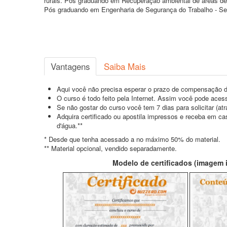
rurais. Pós graduando em Recuperação ambiental de áreas d
Pós graduando em Engenharia de Segurança do Trabalho - S
Vantagens
Saiba Mais
Aqui você não precisa esperar o prazo de compensação d
O curso é todo feito pela Internet. Assim você pode acess
Se não gostar do curso você tem 7 dias para solicitar (a
Adquira certificado ou apostila impressos e receba em c
d'água.**
* Desde que tenha acessado a no máximo 50% do material.
** Material opcional, vendido separadamente.
Modelo de certificados (imagem il