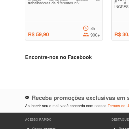
trabalhadores de diferentes nív...
E A 
INGRESS
8h
R$ 59,90
R$ 30
900+
Encontre-nos no Facebook
Receba promoções exclusivas em s
Ao inserir seu e-mail você concorda com nossos
Termos de 
ACESSO RÁPIDO
DESTAQUE
Como ensinar
Progra