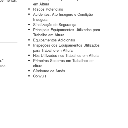
de mental.
em Altura
Riscos Potenciais
Acidentes; Ato Inseguro e Condição
Insegura
Sinalização de Segurança
Principais Equipamentos Utilizados para
Trabalho em Altura
Equipamentos Adicionais
Inspeções dos Equipamentos Utilizados
para Trabalho em Altura
Nós Utilizados nos Trabalhos em Altura
o.*
Primeiros Socorros em Trabalhos em
arca
altura
Síndrome de Arnês
Convuls