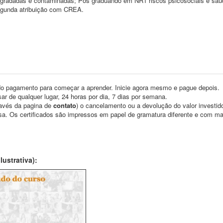
egradadas e contaminadas; Pós graduando em NR1 riscos psicosociais e saú
egunda atribuição com CREA.
o pagamento para começar a aprender. Inicie agora mesmo e pague depois.
ar de qualquer lugar, 24 horas por dia, 7 dias por semana.
través da pagina de
contato
) o cancelamento ou a devolução do valor investid
asa. Os certificados são impressos em papel de gramatura diferente e com m
ustrativa):