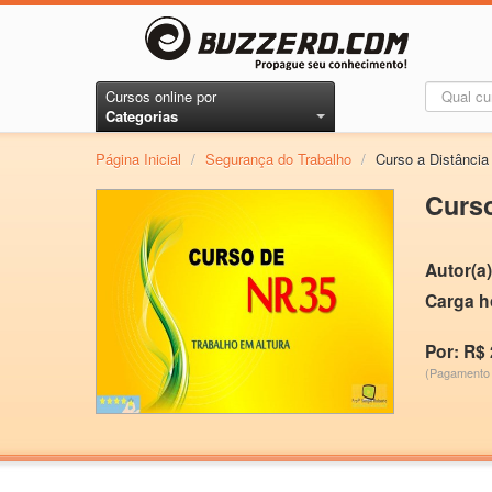
Cursos online por
Categorias
Página Inicial
/
Segurança do Trabalho
/
Curso a Distância
Curso
Autor(a)
Carga h
Por: R$ 
(Pagamento 