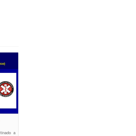
a
tinado a