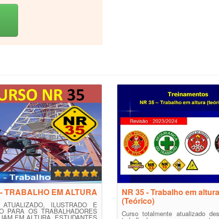
 - TRABALHO EM ALTURA
NR 35 - Trabalho em altur
(Teórico)
 ATUALIZADO, ILUSTRADO E
DO PARA OS TRABALHADORES
Curso totalmente atualizado des
UAM EM ALTURA, ESTUDANTES