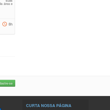
am suas
da área e
8h
CURTA NOSSA PÁGINA