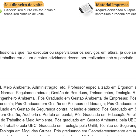
Cancele seu curso em até 7 dias e
Adquira certificado ou apost
tenha seu dinheiro de volta
impressos e receba em ca
fissionais que irão executar ou supervisionar os serviços em altura, já que s
rabalhar em altura e estas atividades devem ser realizadas sob supervisão.
, Meio Ambiente, Administração, etc. Professor especializado em Ergonomia
 - Normas Regulamentadoras; Gestão de Resíduos, Treinamentos, Teologia. 
ngenheiro Ambiental. Pós Graduado em Gestão Ambiental de Empresas; Pó
onomia; Pós Graduado em Gestão de Pessoas e Liderança; Pós Graduado 
uado em Gestão de Segurança contra incêndio e pânico; Pós Graduado em
o em Gestão, Auditoria e Perícia ambental; Pós Graduado em Educação Ambi
do Trabalho e Meio Ambiente. Pós graduado em Gestão Ambiental pela UBC
 Trabalho pela UBC; Graduado em Teologia pela Unifil; Técnico de Seguran
de Teologia em Mogi das Cruzes. Pós graduando em Georreferenciamento em i