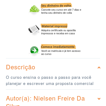
Cancele seu curso em até 7 dias e
tenha seu dinheiro de volta
Adquira certificado ou apostila
impressos e receba em casa
Você se matricula e já tem acesso
ao curso
Descrição
O curso ensina o passo a passo para você
planejar e escrever uma proposta comercial
Autor(a): Nielsen Freire Da
Silva