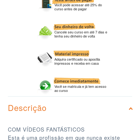
Você pode acessar até 25% do
curso antes de pagar
Cancele seu curso em até 7 dias e
tenha seu dinheiro de volta
Adquira certificado ou apostila
impressos e receba em casa
Você se matricula e já tem acesso
ao curso
Descrição
COM VÍDEOS FANTÁSTICOS
Esta é uma profissão em que nunca existe