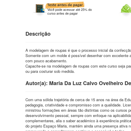
Você pode acessar até 25% do
curso antes de pagar
Descrição
A modelagem de roupas é que o processo inicial da confecçã
Somente com um molde é possível desenhar com excelente ac
com pouco acabamento.
Capacite-se na modelagem de roupas com este curso seja para
ou para costurar sob medida.
Autor(a): Maria Da Luz Calvo Ovelheiro D
Com uma sólida trajetória de cerca de 15 anos na área da Edu
pedagogia, criatividade e compromisso com a qualidade. Lic
ministrou formações em áreas tão distintas como os cursos pro
desenvolvimento pessoal, sempre com enfoque na aplicabili
complementares, alia o saber académico à experiência prátic
do projeto Espaço Maria, mantém ainda uma presença ativa nas 