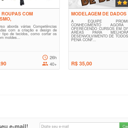
R ROUPAS COM
MODELAGEM DE DADOS
ISMO,
A EQUIPE PROMOV
CONHECIMENTO AGORA
rso aborda várias Competências
OFERECENDO CURSOS EM DI
nadas com a criação e design de
AREAS PARA MELHO
 tipo de tecidos, como cortar os
DESENVOLVIMENTO DE TODOS
em moldes...
PENA CONF...
26h
,90
R$ 35,00
40+
eu e-mail!