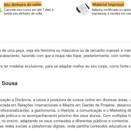
Cancele seu curso em até 7 dias e
Adquira certificado ou apost
tenha seu dinheiro de volta
impressos e receba em ca
o de uma peça, seja ela feminina ou masculina ou de tamanho maiores e men
abamento, fazendo com que a roupa não fique, posteriormente, com cortes 
 ter modelos exclusivos, para se adaptar melhor ao seu corpo, como fonte 
e Sousa
cação a Distância, é tutora e produtora de cursos online em diversas áreas, 
enciada em Relações Internacionais e Mestre em Gestão de Projetos, desenvo
fissionalizantes, a gastronomia, o lifestyle, a comunicação e o Marketing dig
dade prática e no acompanhamento próximo dos seus alunos. Com múltiplas 
a no ensino, adaptando os seus conteúdos a diferentes públicos e contextos.
redes sociais e plataformas digitais, onde partilha conteúdos educativos e 