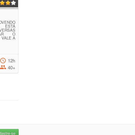
ENDO
 ESTÁ
VERSAS
RAR O
 VALE A
12h
40+