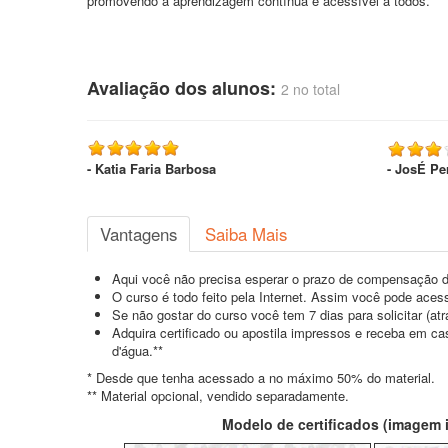
promovendo a aprendizagem contínua e acessível a todos.
Avaliação dos alunos:
2 no total
- Katia Faria Barbosa
- JosÉ Pe
Vantagens
Saiba Mais
Aqui você não precisa esperar o prazo de compensação d
O curso é todo feito pela Internet. Assim você pode acess
Se não gostar do curso você tem 7 dias para solicitar (a
Adquira certificado ou apostila impressos e receba em c
d'água.**
* Desde que tenha acessado a no máximo 50% do material.
** Material opcional, vendido separadamente.
Modelo de certificados (imagem il