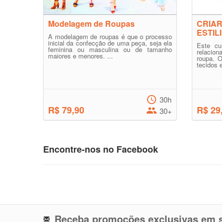
Modelagem de Roupas
CRIA
ESTIL
A modelagem de roupas é que o processo
inicial da confecção de uma peça, seja ela
Este cu
feminina ou masculina ou de tamanho
relacio
maiores e menores. ...
roupa. O
tecidos 
30h
R$ 79,90
R$ 29
30+
Encontre-nos no Facebook
Receba promoções exclusivas em s