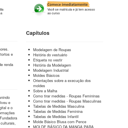
ila
Você se matricula e já tem acesso
sa
ao curso
Capítulos
ores.
Modelagem de Roupas
tortos e
História do vestuário
Etiqueta no vestir
de renda
História da Modelagem
Modelagem Industrial
Moldes Básicos
Orientações sobre a execução dos
moldes
Sobre a Malha
Como tirar medidas - Roupas Femininas
unindo
Como tirar medidas - Roupas Masculinas
lveu e
Tabelas de Medidas Masculina
ital e o
Tabelas de Medidas Feminina
formações
Tabelas de Medidas Infantil
 Fundadora
Molde Básico Blusa com Pence
culturais,
MOLDE BÁSICO DA MANGA PARA