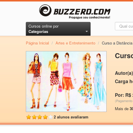
Cursos online por
Categorias
Página Inicial
/
Artes e Entretenimento
/
Curso a Distânci
Curs
Autor(a)
Carga h
Por: R$ 
(Pagamento 
Mais de
3
2 alunos avaliaram