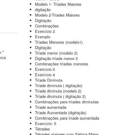
Modelo 1- Tríades Maiores
digitação
Modelo 2-Tríades Maiores
Digitação
Combinações
Exercício 2
Exemplo
Tríades Menores (modelo1)
Digitação
o.*
Tríade menor (modelo 2)
arca
Digitação tríade menor 2
Combinações tríades menores
Exercício-3
Exercício 4
Tríade Diminuta
Tríade diminuta ( digitação)
Tríade diminuta (modelo 2)
Tríade diminuta ( digitação 2)
Combinações para tríades diminutas
Tríade aumentada
Tríade Aumentada (digitação)
Combinações para tríade aumentada
Exercício- 5
Tétrades
Tétrades maiores com Sétima Maior