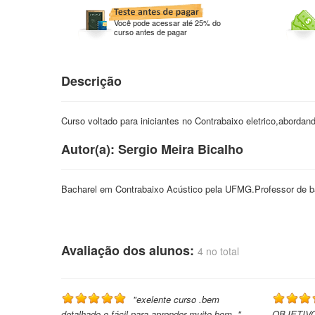
Você pode acessar até 25% do
curso antes de pagar
Descrição
Curso voltado para iniciantes no Contrabaixo eletrico,abordan
Autor(a): Sergio Meira Bicalho
Bacharel em Contrabaixo Acústico pela UFMG.Professor de bai
Avaliação dos alunos:
4 no total
"exelente curso .bem
detalhado e fácil para aprender muito bom ."
OBJETIV