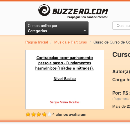
Cursos online por
Categorias
Página Inicial
/
Música e Partituras
/
Curso de Curso de C
Curs
Autor(a)
Carga h
Por: R$ 
(Pagamento 
Mais de
2
4 alunos avaliaram