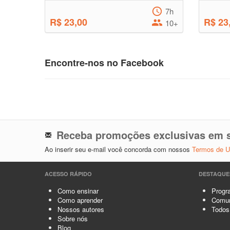
7h
R$ 23,00
R$ 23
10+
Encontre-nos no Facebook
Receba promoções exclusivas em s
Ao inserir seu e-mail você concorda com nossos
Termos de 
ACESSO RÁPIDO
DESTAQUE
Como ensinar
Progra
Como aprender
Comun
Nossos autores
Todos
Sobre nós
Blog