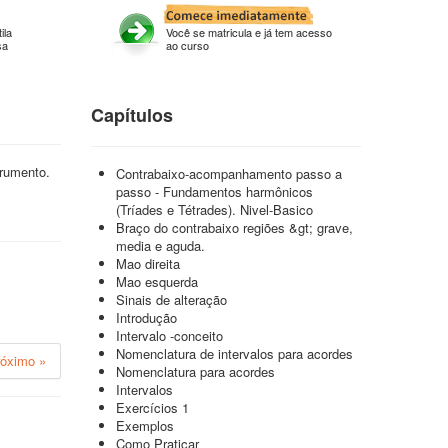
ila
Você se matricula e já tem acesso
sa
ao curso
Capítulos
trumento.
Contrabaixo-acompanhamento passo a
passo - Fundamentos harmônicos
(Tríades e Tétrades). Nivel-Basico
Braço do contrabaixo regiões &gt; grave,
media e aguda.
Mao direita
Mao esquerda
Sinais de alteração
Introdução
Intervalo -conceito
Nomenclatura de intervalos para acordes
róximo »
Nomenclatura para acordes
Intervalos
Exercícios 1
Exemplos
Como Praticar