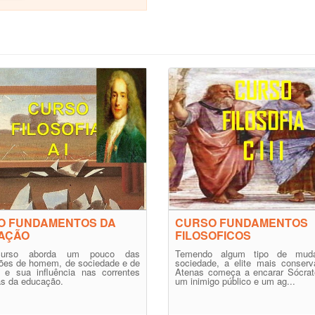
O FUNDAMENTOS DA
CURSO FUNDAMENTOS
AÇÃO
FILOSOFICOS
urso aborda um pouco das
Temendo algum tipo de mud
ões de homem, de sociedade e de
sociedade, a elite mais conserv
a e sua influência nas correntes
Atenas começa a encarar Sócra
cas da educação.
um inimigo público e um ag...