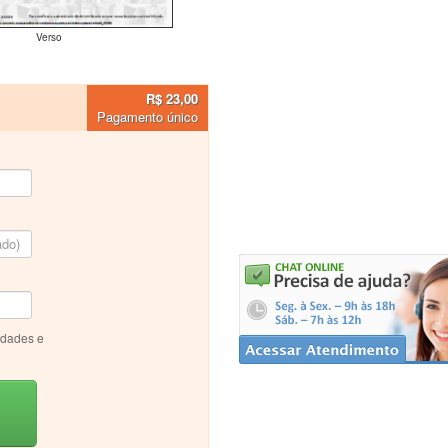
Verso
R$ 23,00
Pagamento único
idades e