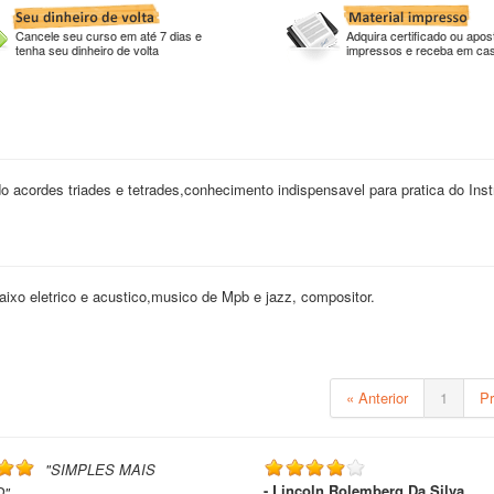
Cancele seu curso em até 7 dias e
Adquira certificado ou apost
tenha seu dinheiro de volta
impressos e receba em ca
do acordes triades e tetrades,conhecimento indispensavel para pratica do Ins
xo eletrico e acustico,musico de Mpb e jazz, compositor.
« Anterior
1
P
"SIMPLES MAIS
- Lincoln Rolemberg Da Silva
O"