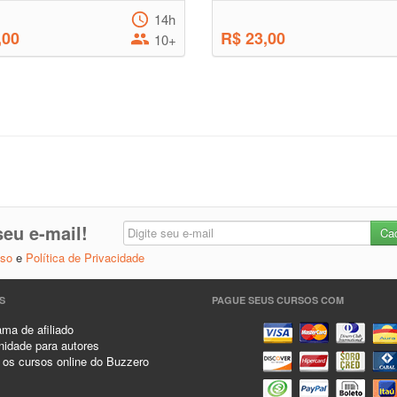
14h
,00
R$ 23,00
10+
eu e-mail!
Uso
e
Política de Privacidade
S
PAGUE SEUS CURSOS COM
ma de afiliado
idade para autores
 os cursos online do Buzzero