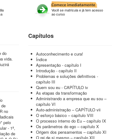
ila
Você se matricula e já tem acesso
sa
ao curso
Capítulos
e do
Autoconhecimento e cura!
a vida.
Índice
uzirá
Apresentação - capítulo I
Introdução - capítulo II
Problemas e soluções definitivos -
capítulo III
Quem sou eu - CAPÍTULO iv
As etapas da transformação
Administrando a empresa que eu sou –
do
capítulo VI
 de
Auto-administração – CAPÍTULO vii
ER no
O esforço básico – capítulo VIII
Radicais
O processo interno do Eu – capítulo IX
" pelo
Os parâmetros do ego – capítulo X
lar - 1ª,
Origem dos pensamentos – capítulo XI
ciação de
O rei de si mesmo – capítulo XII