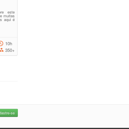
bre este
de muitas
s aqui é
10h
350+