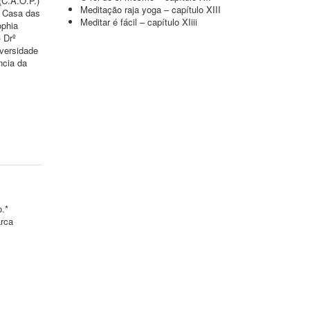
(C.A.O.P.)
Meditação raja yoga – capítulo XIII
a Casa das
Meditar é fácil – capítulo XIiii
ophia
 Drº
versidade
ncia da
o.*
arca