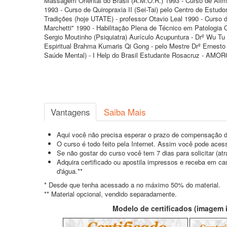
Massagem Oriental do Brasil (A.M.O.R.) 1993 - Curso de Alime
1993 - Curso de Quiropraxia II (Sei-Tai) pelo Centro de Est
Tradições (hoje UTATE) - professor Otavio Leal 1990 - Curso
Marchetti" 1990 - Habilitação Plena de Técnico em Patologia C
Sergio Moutinho (Psiquiatra) Aurículo Acupuntura - Drº Wu 
Espiritual Brahma Kumaris Qi Gong - pelo Mestre Drº Ernesto Y
Saúde Mental) - I Help do Brasil Estudante Rosacruz - AMO
Vantagens
Saiba Mais
Aqui você não precisa esperar o prazo de compensação d
O curso é todo feito pela Internet. Assim você pode acess
Se não gostar do curso você tem 7 dias para solicitar (a
Adquira certificado ou apostila impressos e receba em c
d'água.**
* Desde que tenha acessado a no máximo 50% do material.
** Material opcional, vendido separadamente.
Modelo de certificados (imagem il