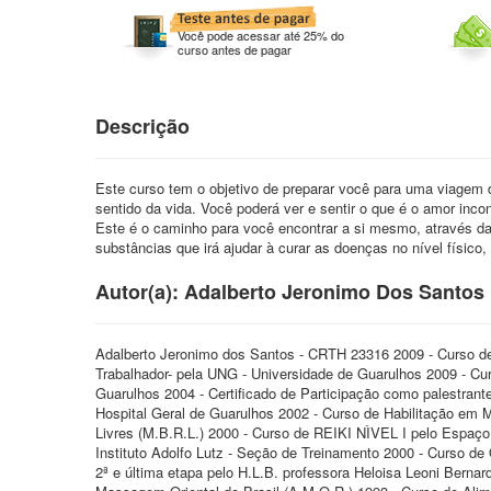
Você pode acessar até 25% do
curso antes de pagar
Descrição
Este curso tem o objetivo de preparar você para uma viagem d
sentido da vida. Você poderá ver e sentir o que é o amor inc
Este é o caminho para você encontrar a si mesmo, através da
substâncias que irá ajudar à curar as doenças no nível físico, 
Autor(a): Adalberto Jeronimo Dos Santos
Adalberto Jeronimo dos Santos - CRTH 23316 2009 - Curso d
Trabalhador- pela UNG - Universidade de Guarulhos 2009 - Cu
Guarulhos 2004 - Certificado de Participação como palestran
Hospital Geral de Guarulhos 2002 - Curso de Habilitação em M
Livres (M.B.R.L.) 2000 - Curso de REIKI NÌVEL I pelo Espaço 
Instituto Adolfo Lutz - Seção de Treinamento 2000 - Curso de O
2ª e última etapa pelo H.L.B. professora Heloisa Leoni Berna