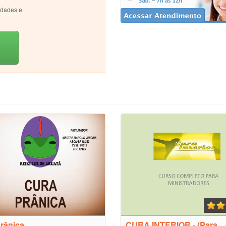
idades e
rânica
CURA INTERIOR - (Para