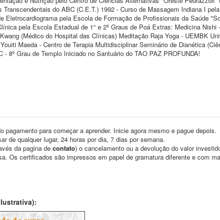
ntação e Nutrição pelo Centro de Ciências Alternativas "Oreste Pedrazzoli" 
udos Transcendentais do ABC (C.E.T.) 1992 - Curso de Massagem Indiana I pel
 de Eletrocardiograma pela Escola de Formação de Profissionais da Saúde "S
línica pela Escola Estadual de 1° e 2º Graus de Poá Extras: Medicina Nishi -
Tu Kwang (Médico do Hospital das Clínicas) Meditação Raja Yoga - UEMBK Uni
ouiti Maeda - Centro de Terapia Multidisciplinar Seminário de Dianética (Ciê
RC - 8º Grau de Templo Iniciado no Santuário do TAO PAZ PROFUNDA!
o pagamento para começar a aprender. Inicie agora mesmo e pague depois.
ar de qualquer lugar, 24 horas por dia, 7 dias por semana.
través da pagina de
contato
) o cancelamento ou a devolução do valor investid
asa. Os certificados são impressos em papel de gramatura diferente e com m
ustrativa):