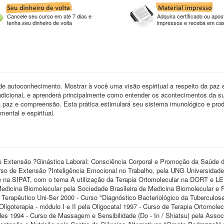
Cancele seu curso em até 7 dias e
Adquira certificado ou apost
tenha seu dinheiro de volta
impressos e receba em ca
e autoconhecimento. Mostrar à você uma visão espiritual a respeito da paz 
ondicional, e aprenderá principalmente como entender os acontecimentos da su
 paz e compreensão. Esta prática estimulará seu sistema imunológico e prod
mental e espiritual.
e Extensão ?Ginástica Laboral: Consciência Corporal e Promoção da Saúde 
rso de Extensão ?Inteligência Emocional no Trabalho, pela UNG Universidade
te na SIPAT, com o tema A utilização da Terapia Ortomolecular na DORT e L
edicina Biomolecular pela Sociedade Brasileira de Medicina Biomolecular e 
Terapêutico Uni-Ser 2000 - Curso "Diagnóstico Bacteriológico da Tuberculose
ligoterapia - módulo I e II pela Oligocatal 1997 - Curso de Terapia Ortomolecu
rdes 1994 - Curso de Massagem e Sensibilidade (Do - In / Shiatsu) pela Asso