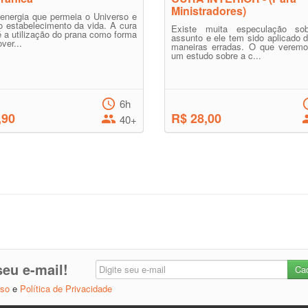
Ministradores)
energia que permeia o Universo e
o estabelecimento da vida. A cura
Existe muita especulação so
é a utilização do prana como forma
assunto e ele tem sido aplicado 
ver...
maneiras erradas. O que veremo
um estudo sobre a c...
6h
,90
R$ 28,00
40+
eu e-mail!
Uso
e
Política de Privacidade