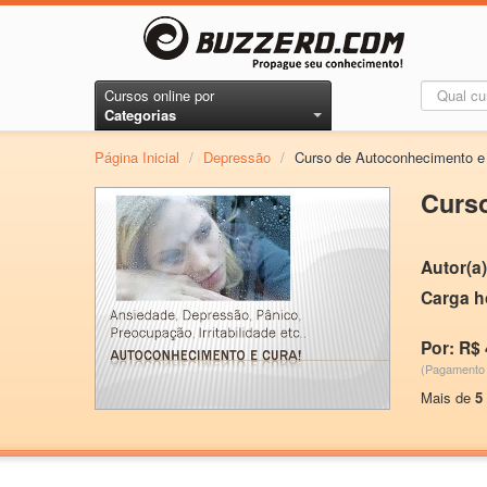
Cursos online por
Categorias
Página Inicial
/
Depressão
/
Curso de Autoconhecimento e
Curso
Autor(a)
Carga h
Por: R$ 
(Pagamento 
Mais de
5