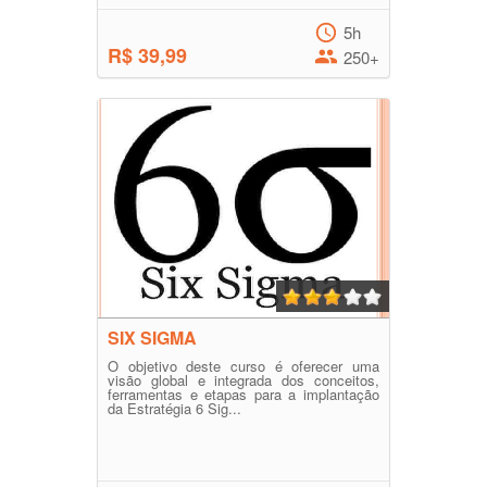
5h
R$ 39,99
250+
SIX SIGMA
O objetivo deste curso é oferecer uma
visão global e integrada dos conceitos,
ferramentas e etapas para a implantação
da Estratégia 6 Sig...