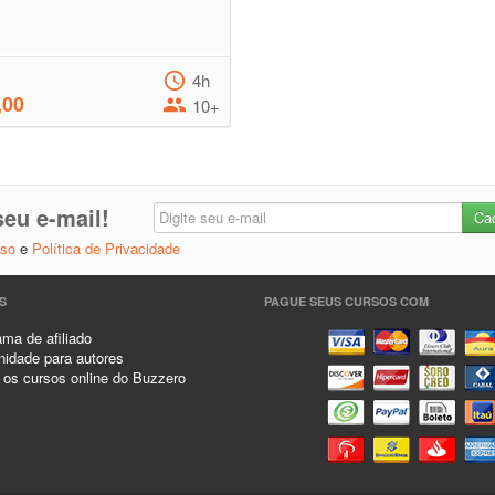
4h
,00
10+
eu e-mail!
Uso
e
Política de Privacidade
S
PAGUE SEUS CURSOS COM
ma de afiliado
idade para autores
 os cursos online do Buzzero