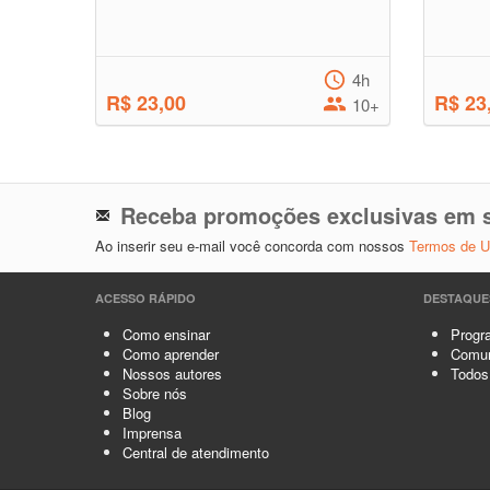
4h
R$ 23,00
R$ 23
10+
Receba promoções exclusivas em s
Ao inserir seu e-mail você concorda com nossos
Termos de 
ACESSO RÁPIDO
DESTAQUE
Como ensinar
Progra
Como aprender
Comun
Nossos autores
Todos
Sobre nós
Blog
Imprensa
Central de atendimento