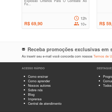
Explosão Critérios Para O Combate Ao
Fo...
12h
R$ 69,90
R$ 59
10+
Receba promoções exclusivas em s
Ao inserir seu e-mail você concorda com nossos
Termos de 
ACESSO RÁPIDO
DESTAQUE
Como ensinar
Progra
Como aprender
Comun
Nossos autores
Todos
Sobre nós
Blog
Imprensa
Central de atendimento