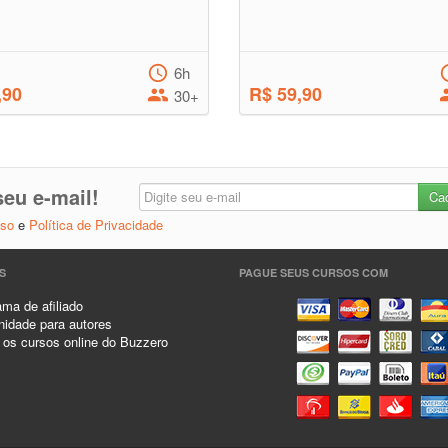
6h
,90
R$ 59,90
30+
eu e-mail!
Uso
e
Política de Privacidade
S
PAGUE SEUS CURSOS COM
ma de afiliado
idade para autores
 os cursos online do Buzzero