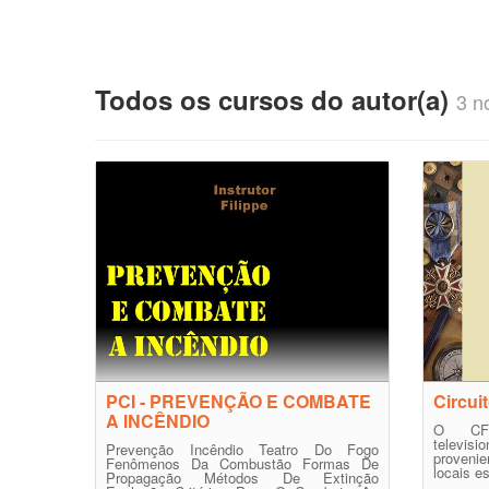
Todos os cursos do autor(a)
3 no
PCI - PREVENÇÃO E COMBATE
Circui
A INCÊNDIO
O CF
televis
Prevenção Incêndio Teatro Do Fogo
proveni
Fenômenos Da Combustão Formas De
locais e
Propagação Métodos De Extinção