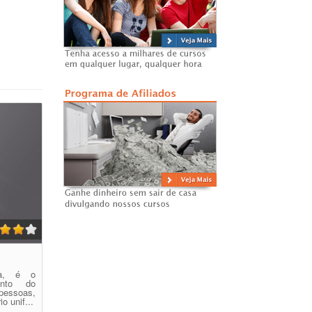
ia, é o
ento do
essoas,
o unif...