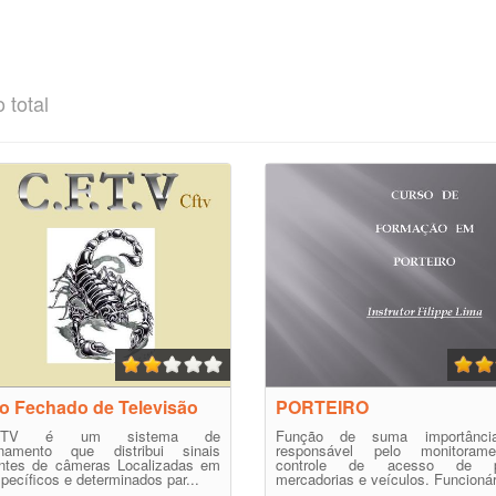
 total
to Fechado de Televisão
PORTEIRO
TV é um sistema de
Função de suma importânc
ionamento que distribui sinais
responsável pelo monitoram
entes de câmeras Localizadas em
controle de acesso de p
specíficos e determinados par...
mercadorias e veículos. Funcionári