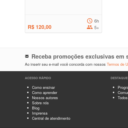
6h
R$ 120,00
5+
Receba promoções exclusivas em s
Ao inserir seu e-mail você concorda com nossos
Termos de 
ACESSO RÁPIDO
DESTAQUE
Como ensinar
Progra
Como aprender
Comun
Nossos autores
Todos
Sobre nós
Blog
Imprensa
Central de atendimento