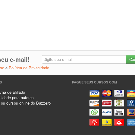
eu e-mail!
Uso
e
Política de Privacidade
S
PAGUE SEUS CURSOS COM
ma de afiliado
idade para autores
 os cursos online do Buzzero