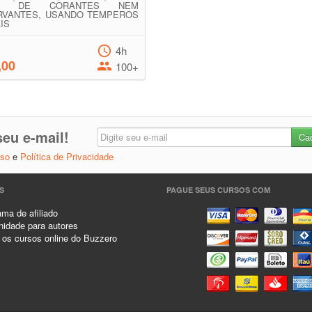
ÃO DE CORANTES NEM
RVANTES, USANDO TEMPEROS
IS
4h
,00
100+
eu e-mail!
Uso
e
Política de Privacidade
S
PAGUE SEUS CURSOS COM
ma de afiliado
idade para autores
 os cursos online do Buzzero