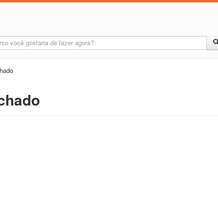
chado
achado