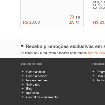
ADIÇ
CONSE
NATURA
11h
R$ 23,00
R$ 23
80+
Receba promoções exclusivas em s
Ao inserir seu e-mail você concorda com nossos
Termos de 
ACESSO RÁPIDO
DESTAQUE
Como ensinar
Progra
Como aprender
Comun
Nossos autores
Todos
Sobre nós
Blog
Imprensa
Central de atendimento