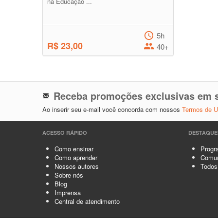
na Educação ...
5h
R$ 23,00
40+
Receba promoções exclusivas em s
Ao inserir seu e-mail você concorda com nossos
Termos de 
ACESSO RÁPIDO
DESTAQUE
Como ensinar
Progra
Como aprender
Comun
Nossos autores
Todos
Sobre nós
Blog
Imprensa
Central de atendimento