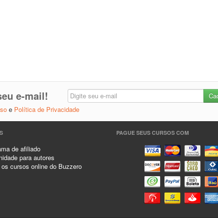
eu e-mail!
Uso
e
Política de Privacidade
S
PAGUE SEUS CURSOS COM
ma de afiliado
idade para autores
 os cursos online do Buzzero