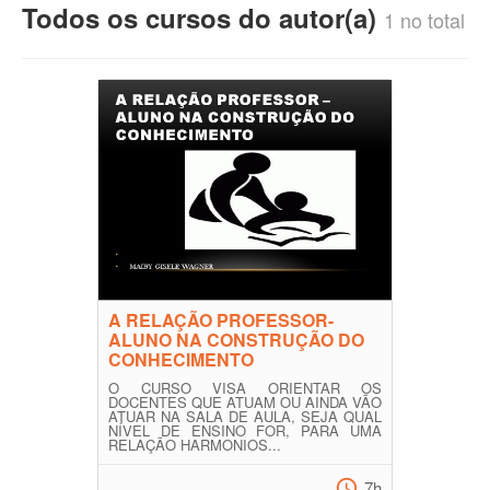
Todos os cursos do autor(a)
1 no total
A RELAÇÃO PROFESSOR-
ALUNO NA CONSTRUÇÃO DO
CONHECIMENTO
O CURSO VISA ORIENTAR OS
DOCENTES QUE ATUAM OU AINDA VÃO
ATUAR NA SALA DE AULA, SEJA QUAL
NÍVEL DE ENSINO FOR, PARA UMA
RELAÇÃO HARMONIOS...
7h