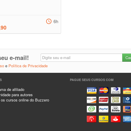
6h
,90
eu e-mail!
Uso
e
Política de Privacidade
S
PAGUE SEUS CURSOS COM
ma de afiliado
idade para autores
 os cursos online do Buzzero