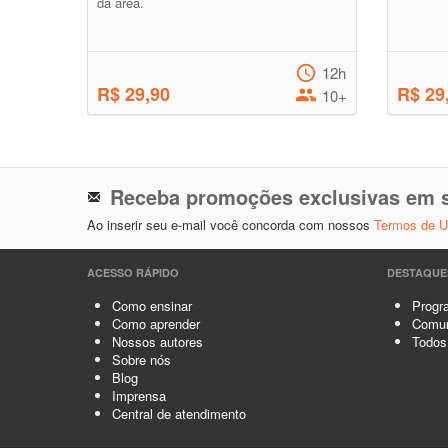
da área.
12h
R$ 29,90
R$ 29
10+
Receba promoções exclusivas em s
Ao inserir seu e-mail você concorda com nossos
Termos de 
ACESSO RÁPIDO
DESTAQUE
Como ensinar
Progra
Como aprender
Comun
Nossos autores
Todos
Sobre nós
Blog
Imprensa
Central de atendimento