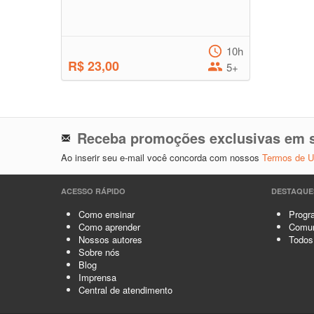
10h
R$ 23,00
5+
Receba promoções exclusivas em s
Ao inserir seu e-mail você concorda com nossos
Termos de 
ACESSO RÁPIDO
DESTAQUE
Como ensinar
Progra
Como aprender
Comun
Nossos autores
Todos
Sobre nós
Blog
Imprensa
Central de atendimento