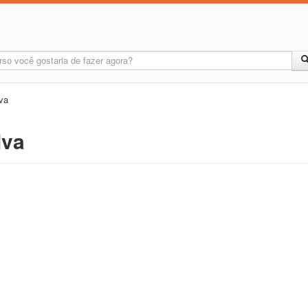
va
lva