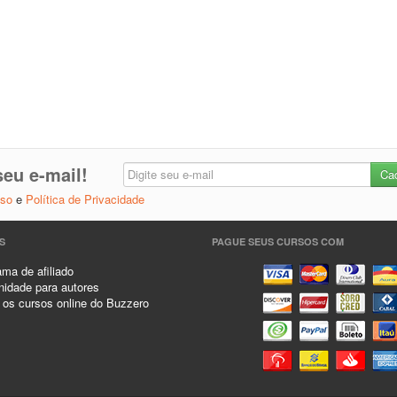
eu e-mail!
Uso
e
Política de Privacidade
S
PAGUE SEUS CURSOS COM
ma de afiliado
idade para autores
 os cursos online do Buzzero