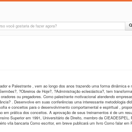
ador e Palestrante , vem ao longo dos anos trazendo uma forma dinâmica e 
 Sermões?, ?Obreiros de Hoje?, ?Administração eclesiástica?, tem transform
 oradores ou pregadores. Como palestrante motivacional atendendo empresa
ância? . Desenvolve em suas conferências uma interessante metodologia did
osofia e conceitos para o desenvolvimento comportamental e espiritual , prop
ção em prática dos conceitos. A aprovação de seus treinamentos é de um resu
 ensino Superior em 1991, Universitário de Direito, membro da CIEADESPEL, 
io vila bancaria Como escritor, em breve publicará um livro Como falar em P