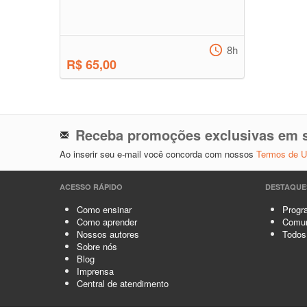
8h
R$ 65,00
Receba promoções exclusivas em s
Ao inserir seu e-mail você concorda com nossos
Termos de 
ACESSO RÁPIDO
DESTAQUE
Como ensinar
Progra
Como aprender
Comun
Nossos autores
Todos
Sobre nós
Blog
Imprensa
Central de atendimento