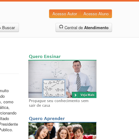
Acesso Autor
Acesso Aluno
Buscar
Central de
Atendimento
muito
ado
s, como
ática,
orcionando
ltado
Presidente
ublico.