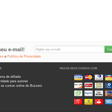
eu e-mail!
Uso
e
Política de Privacidade
S
PAGUE SEUS CURSOS COM
ma de afiliado
idade para autores
 os cursos online do Buzzero