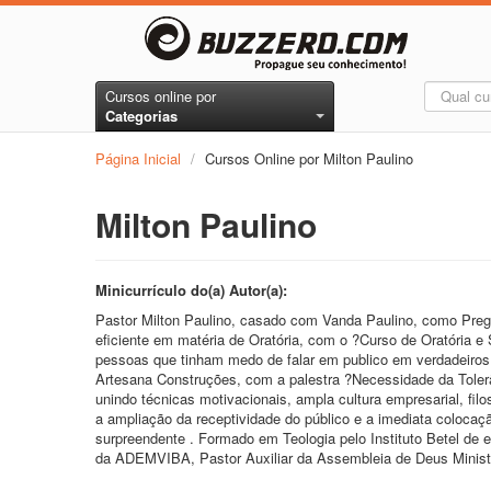
Cursos online por
Categorias
Página Inicial
/
Cursos Online por Milton Paulino
Milton Paulino
Minicurrículo do(a) Autor(a):
Pastor Milton Paulino, casado com Vanda Paulino, como Preg
eficiente em matéria de Oratória, com o ?Curso de Oratória e
pessoas que tinham medo de falar em publico em verdadeiros
Artesana Construções, com a palestra ?Necessidade da Toler
unindo técnicas motivacionais, ampla cultura empresarial, fil
a ampliação da receptividade do público e a imediata coloca
surpreendente . Formado em Teologia pelo Instituto Betel de
da ADEMVIBA, Pastor Auxiliar da Assembleia de Deus Ministér