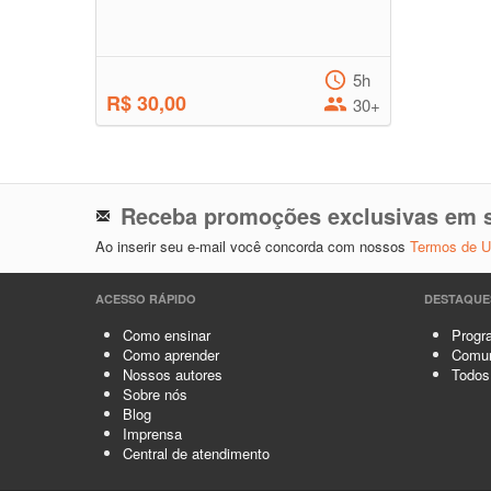
5h
R$ 30,00
30+
Receba promoções exclusivas em s
Ao inserir seu e-mail você concorda com nossos
Termos de 
ACESSO RÁPIDO
DESTAQUE
Como ensinar
Progra
Como aprender
Comun
Nossos autores
Todos
Sobre nós
Blog
Imprensa
Central de atendimento