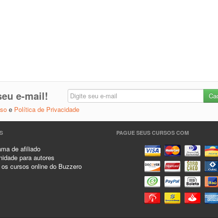
eu e-mail!
Uso
e
Política de Privacidade
S
PAGUE SEUS CURSOS COM
ma de afiliado
idade para autores
 os cursos online do Buzzero