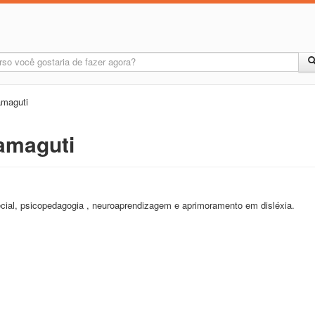
amaguti
Iamaguti
ial, psicopedagogia , neuroaprendizagem e aprimoramento em disléxia.