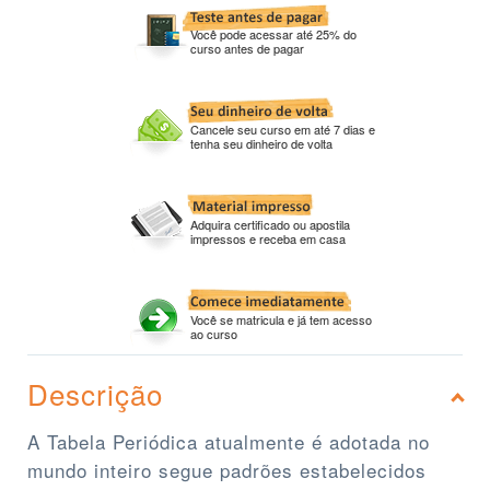
Você pode acessar até 25% do
curso antes de pagar
Cancele seu curso em até 7 dias e
tenha seu dinheiro de volta
Adquira certificado ou apostila
impressos e receba em casa
Você se matricula e já tem acesso
ao curso
Descrição
A Tabela Periódica atualmente é adotada no
mundo inteiro segue padrões estabelecidos