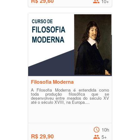
R$ 29,60
10+
Filosofia Moderna
A Filosofia Moderna é entendida como
toda produção filosófica que se
desenvolveu entre meados do século XV
até o século XVIII, na Europa....
10h
R$ 29,90
5+