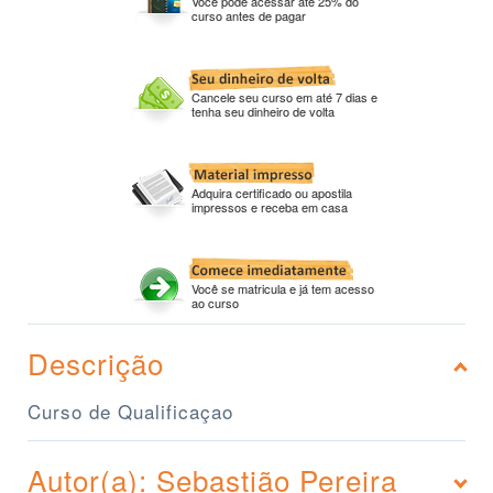
Você pode acessar até 25% do
curso antes de pagar
Cancele seu curso em até 7 dias e
tenha seu dinheiro de volta
Adquira certificado ou apostila
impressos e receba em casa
Você se matricula e já tem acesso
ao curso
Descrição
Curso de Qualificaçao
Autor(a): Sebastião Pereira