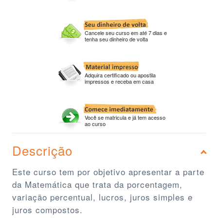
Cancele seu curso em até 7 dias e
tenha seu dinheiro de volta
Adquira certificado ou apostila
impressos e receba em casa
Você se matricula e já tem acesso
ao curso
Descrição
Este curso tem por objetivo apresentar a parte
da Matemática que trata da porcentagem,
variação percentual, lucros, juros simples e
juros compostos.