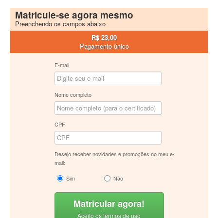
Matricule-se agora mesmo
Preenchendo os campos abaixo
R$ 23,00
Pagamento único
E-mail
Nome completo
CPF
Desejo receber novidades e promoções no meu e-
mail:
Sim
Não
Matricular agora!
Aceito os termos de uso