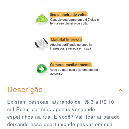
Cancele seu curso em até 7 dias e
tenha seu dinheiro de volta
Adquira certificado ou apostila
impressos e receba em casa
Você se matricula e já tem acesso
ao curso
Descrição
Existem pessoas faturando de R$ 3 a R$ 10
mil Reais por mês apenas vendendo
espetinhos na rua! E você? Vai ficar aí parado
deixando essa oportunidade passar em sua