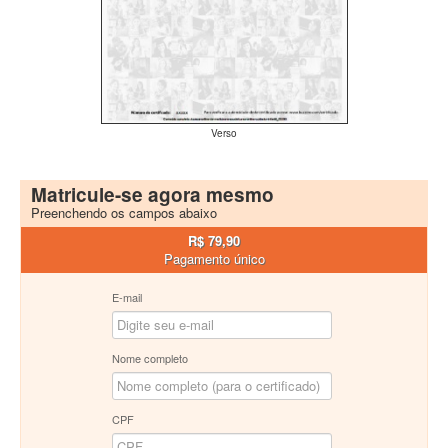
Verso
Matricule-se agora mesmo
Preenchendo os campos abaixo
R$ 79,90
Pagamento único
E-mail
Nome completo
CPF