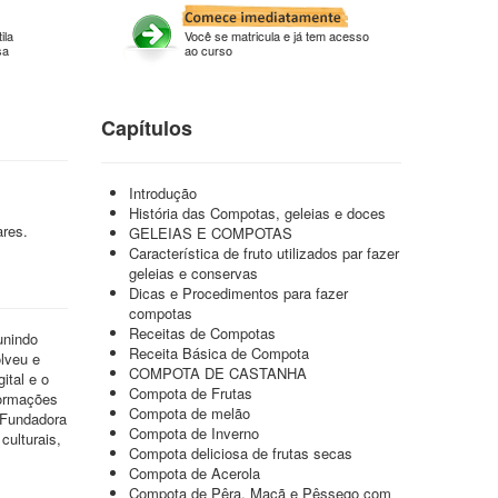
ila
Você se matricula e já tem acesso
sa
ao curso
Capítulos
Introdução
História das Compotas, geleias e doces
ares.
GELEIAS E COMPOTAS
Característica de fruto utilizados par fazer
geleias e conservas
Dicas e Procedimentos para fazer
compotas
Receitas de Compotas
unindo
Receita Básica de Compota
lveu e
COMPOTA DE CASTANHA
ital e o
Compota de Frutas
formações
Compota de melão
 Fundadora
Compota de Inverno
culturais,
Compota deliciosa de frutas secas
Compota de Acerola
Compota de Pêra, Maçã e Pêssego com