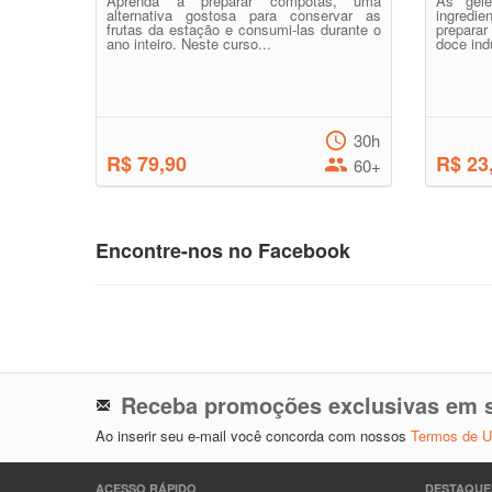
Aprenda a preparar compotas, uma
As gele
alternativa gostosa para conservar as
ingredi
frutas da estação e consumi-las durante o
prepara
ano inteiro. Neste curso...
doce indu
30h
R$ 79,90
R$ 23
60+
Encontre-nos no Facebook
Receba promoções exclusivas em s
Ao inserir seu e-mail você concorda com nossos
Termos de 
ACESSO RÁPIDO
DESTAQUE