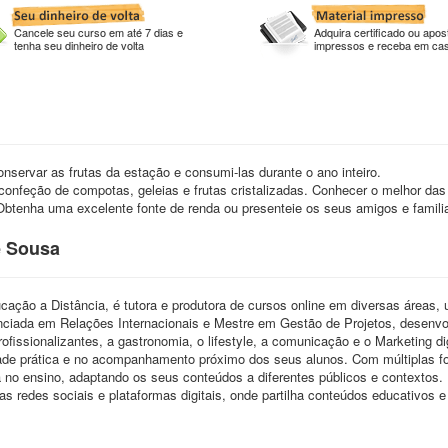
Cancele seu curso em até 7 dias e
Adquira certificado ou apost
tenha seu dinheiro de volta
impressos e receba em ca
nservar as frutas da estação e consumi-las durante o ano inteiro.
confeção de compotas, geleias e frutas cristalizadas. Conhecer o melhor das
Obtenha uma excelente fonte de renda ou presenteie os seus amigos e famili
e Sousa
cação a Distância, é tutora e produtora de cursos online em diversas áreas, 
enciada em Relações Internacionais e Mestre em Gestão de Projetos, desenvo
fissionalizantes, a gastronomia, o lifestyle, a comunicação e o Marketing dig
dade prática e no acompanhamento próximo dos seus alunos. Com múltiplas 
a no ensino, adaptando os seus conteúdos a diferentes públicos e contextos.
redes sociais e plataformas digitais, onde partilha conteúdos educativos e 