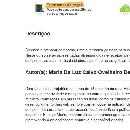
Você pode acessar até 25% do
curso antes de pagar
Descrição
Aprenda a preparar compotas, uma alternativa gostosa para co
Neste curso serão apresentadas diversas dicas e receitas de 
compotas, as suas particularidades, assim como as geleias. 
Autor(a): Maria Da Luz Calvo Ovelheiro D
Com uma sólida trajetória de cerca de 15 anos na área da Edu
pedagogia, criatividade e compromisso com a qualidade. Lic
ministrou formações em áreas tão distintas como os cursos pro
desenvolvimento pessoal, sempre com enfoque na aplicabili
complementares, alia o saber académico à experiência prátic
do projeto Espaço Maria, mantém ainda uma presença ativa nas 
promovendo a aprendizagem contínua e acessível a todos.