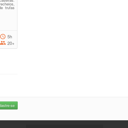
caseiras.
echeios,
de trufas
5h
20+