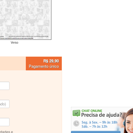
Verso
R$ 29,90
Pagamento único
idades e