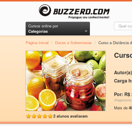
Cursos online por
Categorias
Página Inicial
/
Doces e Sobremesas
/
Curso a Distância 
Curso
Autor(a)
Carga h
Por: R$ 
(Pagamento 
Mais de
4
2 alunos avaliaram