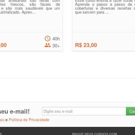
ias artesanais são feitas com
Esse curso ensina a fazer trufas 
entes frescos, são fáceis de
Aprenda o passo a passo de r
r e são mais saudáveis que um
coberturas e diversas receitas 
strializado. Apren...
que servem para ...
40h
,00
R$ 23,00
30+
eu e-mail!
Uso
e
Política de Privacidade
S
PAGUE SEUS CURSOS COM