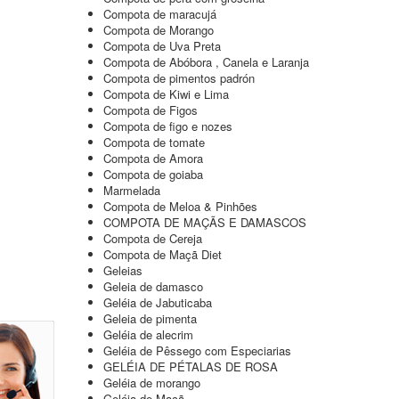
Compota de maracujá
Compota de Morango
Compota de Uva Preta
Compota de Abóbora , Canela e Laranja
Compota de pimentos padrón
Compota de Kiwi e Lima
Compota de Figos
Compota de figo e nozes
Compota de tomate
Compota de Amora
Compota de goiaba
Marmelada
Compota de Meloa & Pinhões
COMPOTA DE MAÇÃS E DAMASCOS
Compota de Cereja
Compota de Maçã Diet
Geleias
Geleia de damasco
Geléia de Jabuticaba
Geleia de pimenta
Geléia de alecrim
Geléia de Pêssego com Especiarias
GELÉIA DE PÉTALAS DE ROSA
Geléia de morango
Geléia de Maçã