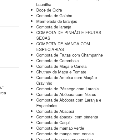
baunilha
Doce de Cidra
Compota de Goiaba
Marmelada de laranjas
Compota de laranja
COMPOTA DE PINHÃO E FRUTAS
SECAS
COMPOTA DE MANGA COM
ESPECIARIAS
Compota de Frutas com Champanhe
Compota de Carambola
Compota de Maça e Canela
Chutney de Maça e Tomate
Compota de Ameixa com Maçã e
Cravinho
o.*
Compota de Pêssego com Laranja
arca
Compota de Abóbora com Nozes
Compota de Abóbora com Laranja e
Especiarias
Compota de Abacaxi
Compota de abacaxi com pimenta
Compota de Caqui
Compota de mamão verde
Compota de manga com canela
Compota de pera com groselha